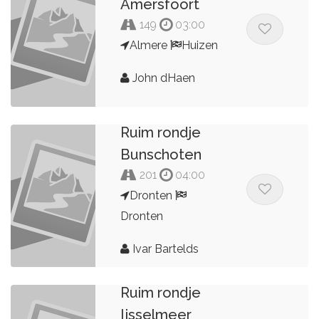
Amersfoort
149
03:00
Almere
Huizen
John dHaen
Ruim rondje
Bunschoten
201
04:00
Dronten
Dronten
Ivar Bartelds
Ruim rondje
Ijsselmeer