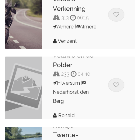
Verkenning
313
06:15
Almere
Almere
Venzent
Veluwe en de
Polder
233
04:40
Hilversum
Nederhorst den
Berg
Ronald
Rondje
Twente-