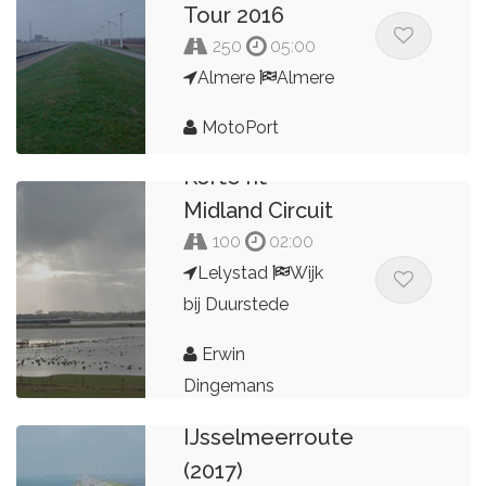
Tour 2016
250
05:00
Almere
Almere
MotoPort
Korte rit
Midland Circuit
100
02:00
Lelystad
Wijk
bij Duurstede
Erwin
Dingemans
IJsselmeerroute
(2017)