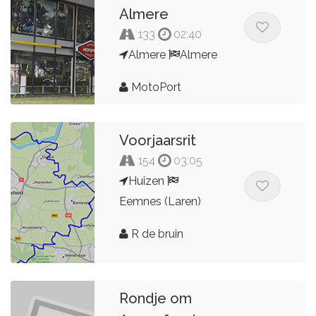
Almere
133
02:40
Almere
Almere
MotoPort
Voorjaarsrit
154
03:05
Huizen
Eemnes (Laren)
R de bruin
Rondje om