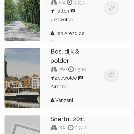
174
03:30
Putten
Zeewolde
Jan Arend de
Kroon
Bos, dijk &
polder
260
05:10
Zeewolde
Almere
Venzent
Snertrit 2011
284
05:40