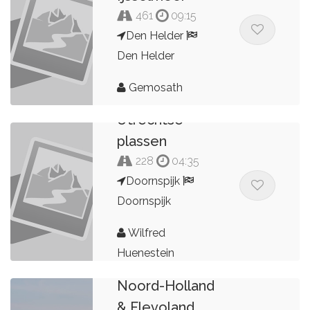
461
09:15
Den Helder
Den Helder
Gemosath
Utrechtse
plassen
228
04:35
Doornspijk
Doornspijk
Wilfred
Huenestein
Noord-Holland
& Flevoland