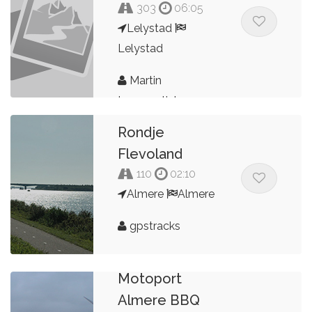
303
06:05
Lelystad
Lelystad
Martin
Lammertink
Rondje
Flevoland
110
02:10
Almere
Almere
gpstracks
Motoport
Almere BBQ