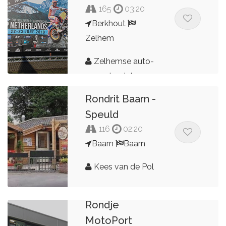
165
03:20
Berkhout
Zelhem
Zelhemse auto-
en motorclub
Rondrit Baarn -
Speuld
116
02:20
Baarn
Baarn
Kees van de Pol
Rondje
MotoPort