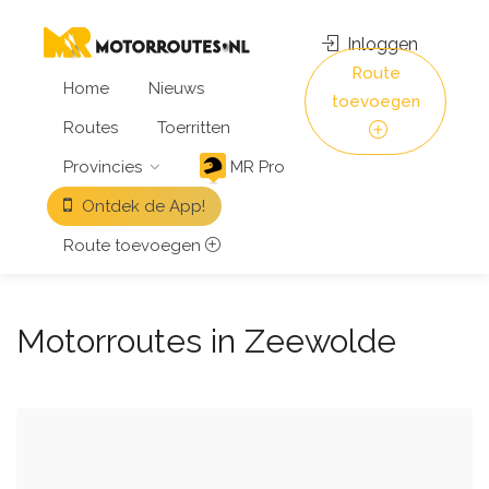
Inloggen
Route
Home
Nieuws
toevoegen
Routes
Toerritten
Provincies
MR Pro
Ontdek de App!
Route toevoegen
Motorroutes in Zeewolde