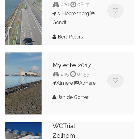
420
08:25
's-Heerenberg
Gendt
Bert Peters
Mylette 2017
245
04:55
Almere
Almere
Jan de Gorter
Hoorn naar
WCTrial
Zelhem