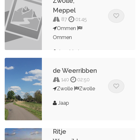
Zwolle,
Meppel
87
01:45
Ommen
Ommen
Jorn Martens
de Weerribben
140
02:50
Zwolle
Zwolle
Jaap
Ritje