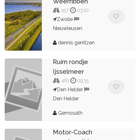
Weerribben
157
03:10
Zwolle
Nieuwleusen
dennis gerritzen
Ruim rondje
Ijsselmeer
461
09:15
Den Helder
Den Helder
Gemosath
Motor-Coach