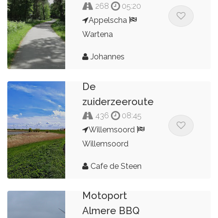
268
05:20
Appelscha
Wartena
Johannes
De
zuiderzeeroute
436
08:45
Willemsoord
Willemsoord
Cafe de Steen
Motoport
Almere BBQ