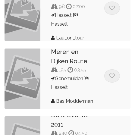
98
02:00
Hasselt
Hasselt
Lau_on_tour
Meren en
Dijken Route
195
03:55
Genemuiden
Hasselt
Bas Modderman
Do It Over rit
2011
240
04:50