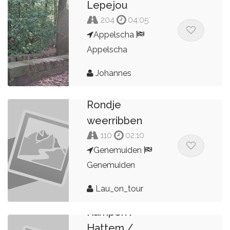
Lepejou
204
04:05
Appelscha
Appelscha
Johannes
Rondje
weerribben
110
02:10
Genemuiden
Genemuiden
Lau_on_tour
Rondje
Kampen /
Hattem /