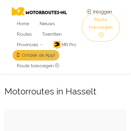
Inloggen
Route
Home
Nieuws
toevoegen
Routes
Toerritten
Provincies
MR Pro
Ontdek de App!
Route toevoegen
Motorroutes in Hasselt