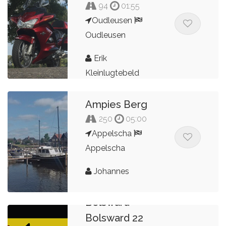
94
01:55
Oudleusen
Oudleusen
Erik
Kleinlugtebeld
Ampies Berg
250
05:00
Appelscha
Appelscha
Johannes
Bolsward -
Bolsward 22