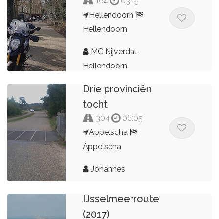
164
03:15
Hellendoorn
Hellendoorn
MC Nijverdal-
Hellendoorn
Drie provinciën
tocht
304
06:05
Appelscha
Appelscha
Johannes
IJsselmeerroute
(2017)