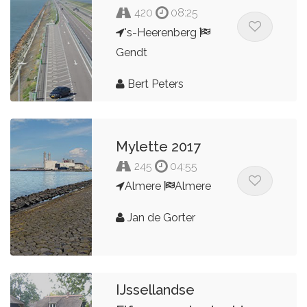
420
08:25
's-Heerenberg
Gendt
Bert Peters
Mylette 2017
245
04:55
Almere
Almere
Jan de Gorter
IJssellandse