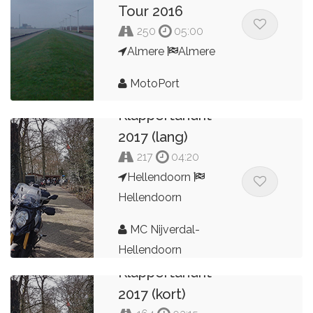
Tour 2016
250
05:00
Almere
Almere
MotoPort
Klappertandrit
2017 (lang)
217
04:20
Hellendoorn
Hellendoorn
MC Nijverdal-
Hellendoorn
Klappertandrit
2017 (kort)