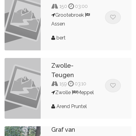
150
03:00
Grootebroek
Assen
bert
Zwolle-
Teugen
159
03:10
Zwolle
Meppel
Arend Pruntel
Graf van