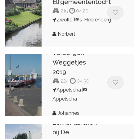
Elfgemeententocht
215
04:20
Zwolle
's-Heerenberg
Norbert
Verborgen
Weggetjes
2019
224
04:30
Appelscha
Appelscha
Johannes
Lekker lunchen
bij De