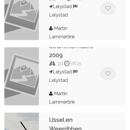
Lelystad
Lelystad
Martin
Lammertink
Strammermaxrit
2009
311
06:15
Lelystad
Lelystad
Martin
Lammertink
IJssel en
Weerribben