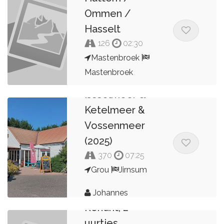
Ommen /
Hasselt
126
02:30
Mastenbroek
Mastenbroek
IJsselmeer &
Lau_on_tour
Ketelmeer &
Vossenmeer
(2025)
370
07:25
Grou
Jirnsum
Johannes
Rondrit, 2
uurtjes,