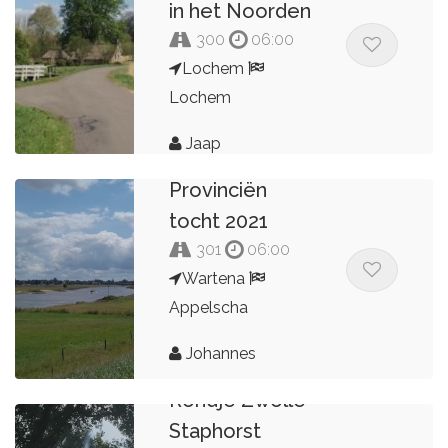
in het Noorden
300
06:00
Lochem
Lochem
Jaap
Provinciën
tocht 2021
301
06:00
Wartena
Appelscha
Johannes
Rondje Zwolle
Staphorst