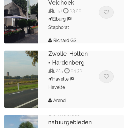
Veldhoek
151
03:00
Elburg
Staphorst
Richard GS
Zwolle-Holten
= Hardenberg
225
04:30
Havelte
Havelte
Arend
De mooiste
natuurgebieden