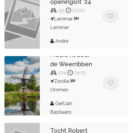
openingsrit '24
151
03:00
Lemmer
Lemmer
André
Mooie rit door
de Weerribben
204
04:05
Zwolle
Ommen
GertJan
Bastiaans
Tocht Robert