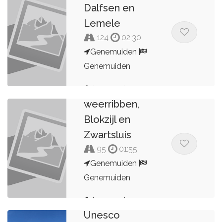
Dalfsen en
Lemele
124
02:30
Genemuiden
Genemuiden
Route door de
Lau_on_tour
weerribben,
Blokzijl en
Zwartsluis
95
01:55
Genemuiden
Genemuiden
Lau_on_tour
Unesco