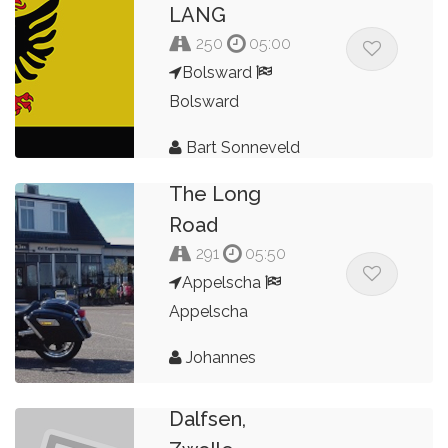
LANG
250
05:00
Bolsward
Bolsward
Bart Sonneveld
The Long
Road
291
05:50
Appelscha
Appelscha
Johannes
Kort rondje
Dalfsen,