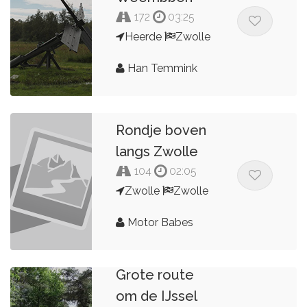
172
03:25
Heerde
Zwolle
Han Temmink
Rondje boven
langs Zwolle
104
02:05
Zwolle
Zwolle
Motor Babes
Grote route
om de IJssel