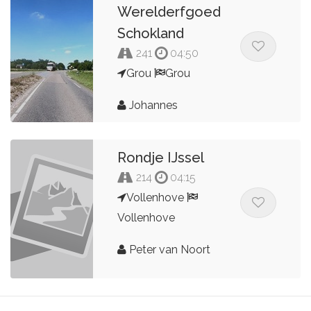
Werelderfgoed
Schokland
241
04:50
Grou
Grou
Johannes
Rondje IJssel
214
04:15
Vollenhove
Vollenhove
Peter van Noort