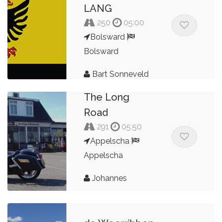
LANG
250
05:00
Bolsward
Bolsward
Bart Sonneveld
The Long
Road
291
05:50
Appelscha
Appelscha
Johannes