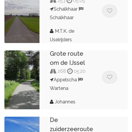
253
05:05
Schalkhaar
Schalkhaar
M.T.K. de
IJselrijders
Grote route
om de IJssel
268
05:20
Appelscha
Wartena
Johannes
De
zuiderzeeroute