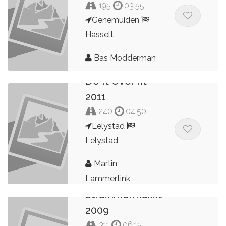
195
03:55
Genemuiden
Hasselt
Bas Modderman
Do It Over rit
2011
240
04:50
Lelystad
Lelystad
Martin
Lammertink
Strammermaxrit
2009
311
06:15