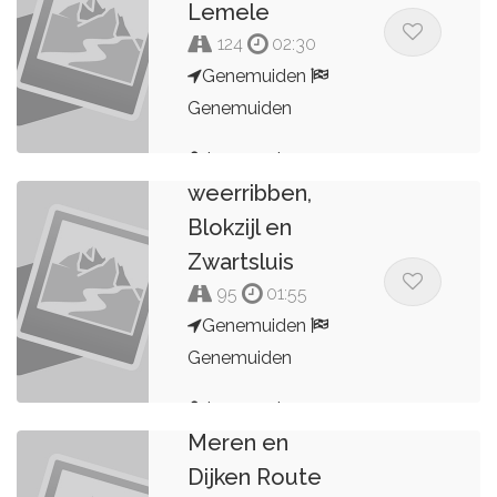
Lemele
124
02:30
Genemuiden
Genemuiden
Route door de
Lau_on_tour
weerribben,
Blokzijl en
Zwartsluis
95
01:55
Genemuiden
Genemuiden
Lau_on_tour
Meren en
Dijken Route