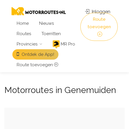
Inloggen
Route
Home
Nieuws
toevoegen
Routes
Toerritten
Provincies
MR Pro
Ontdek de App!
Route toevoegen
Motorroutes in Genemuiden