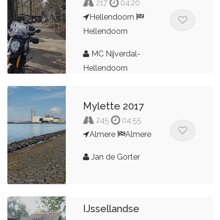
217
04:20
Hellendoorn
Hellendoorn
MC Nijverdal-
Hellendoorn
Mylette 2017
245
04:55
Almere
Almere
Jan de Gorter
IJssellandse