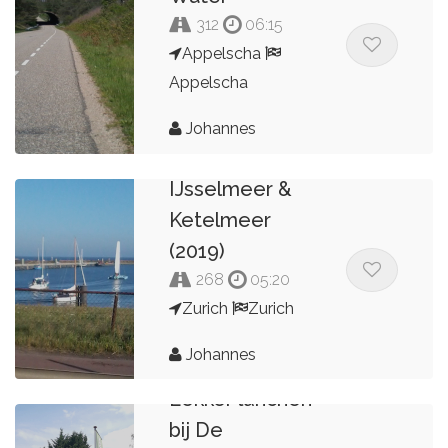
312
06:15
Appelscha
Appelscha
Johannes
IJsselmeer &
Ketelmeer
(2019)
268
05:20
Zurich
Zurich
Johannes
Lekker lunchen
bij De