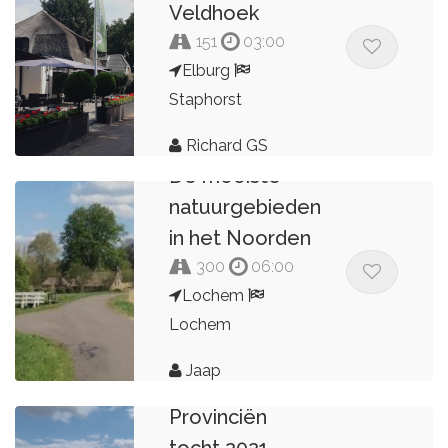
Veldhoek
151
03:00
Elburg
Staphorst
Richard GS
De mooiste
natuurgebieden
in het Noorden
300
06:00
Lochem
Lochem
Jaap
Provinciën
tocht 2021