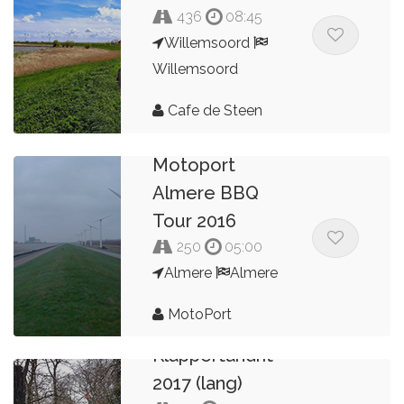
436
08:45
Willemsoord
Willemsoord
Cafe de Steen
Motoport
Almere BBQ
Tour 2016
250
05:00
Almere
Almere
MotoPort
Klappertandrit
2017 (lang)