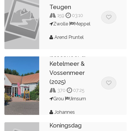
Teugen
159
03:10
Zwolle
Meppel
Arend Pruntel
IJsselmeer &
Ketelmeer &
Vossenmeer
(2025)
370
07:25
Grou
Jirnsum
Johannes
Koningsdag