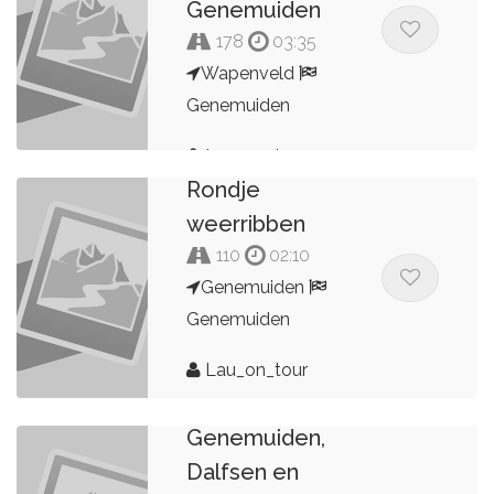
Genemuiden
178
03:35
Wapenveld
Genemuiden
Lau_on_tour
Rondje
weerribben
110
02:10
Genemuiden
Genemuiden
Lau_on_tour
Omgeving
Genemuiden,
Dalfsen en