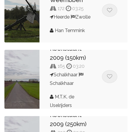
Weerribben
172
03:25
Heerde
Zwolle
Han Temmink
Koekstadrit
2009 (150km)
165
03:20
Schalkhaar
Schalkhaar
M.T.K. de
IJselrijders
Koekstadrit
2009 (250km)