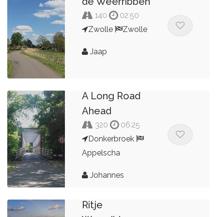
de Weerribben
140
02:50
Zwolle
Zwolle
Jaap
A Long Road
Ahead
320
06:25
Donkerbroek
Appelscha
Johannes
Ritje