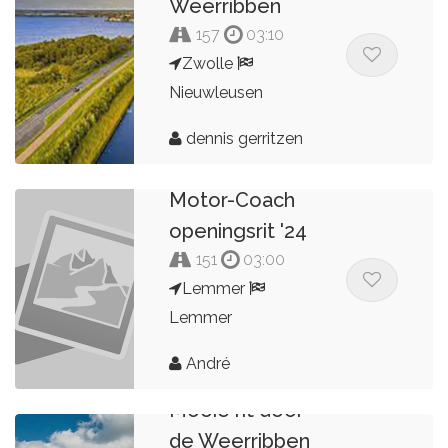
Weerribben
157
03:10
Zwolle
Nieuwleusen
dennis gerritzen
Motor-Coach
openingsrit '24
151
03:00
Lemmer
Lemmer
André
Mooie rit door
de Weerribben