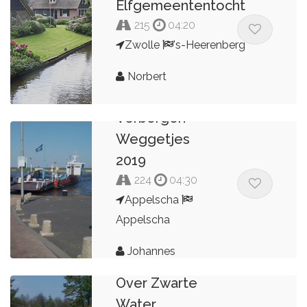
Elfgemeententocht
215
04:20
Zwolle
's-Heerenberg
Norbert
Verborgen
Weggetjes
2019
224
04:30
Appelscha
Appelscha
Johannes
Over Zwarte
Water