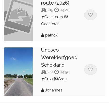
route (2026)
215
04:20
Geesteren
Geesteren
patrick
Unesco
Werelderfgoed
Schokland
241
04:50
Grou
Grou
Johannes