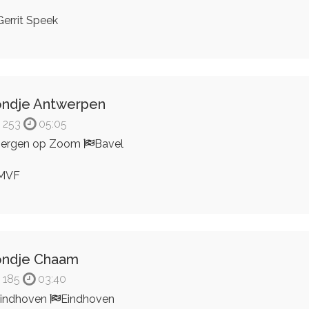
errit Speek
ndje Antwerpen
253
05:05
ergen op Zoom
Bavel
MVF
ondje Chaam
185
03:40
indhoven
Eindhoven