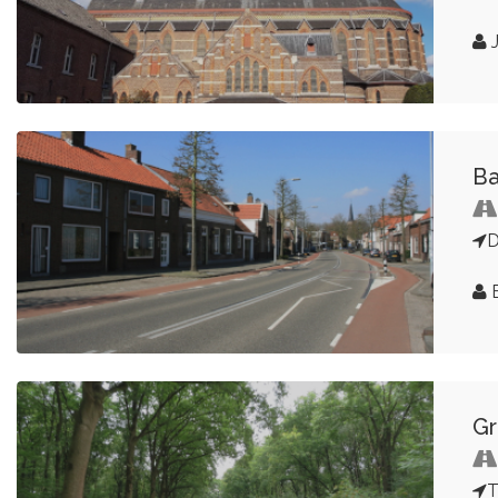
J
Ba
D
Gr
T