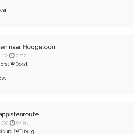
ill
en naar Hoogeloon
110
02:10
orst
Dorst
Bas
appistenroute
222
04:25
ilburg
Tilburg