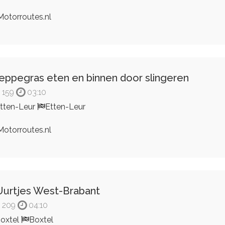
otorroutes.nl
eppegras eten en binnen door slingeren
159
03:10
tten-Leur
Etten-Leur
otorroutes.nl
Uurtjes West-Brabant
209
04:10
oxtel
Boxtel