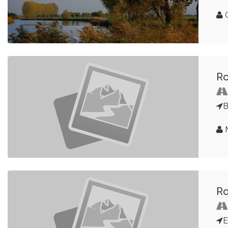
G
Ro
B
R
E