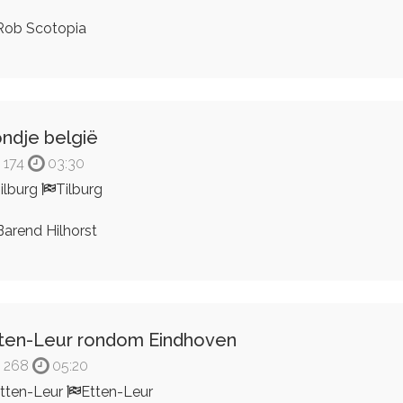
ob Scotopia
ndje belgië
174
03:30
ilburg
Tilburg
arend Hilhorst
ten-Leur rondom Eindhoven
268
05:20
tten-Leur
Etten-Leur