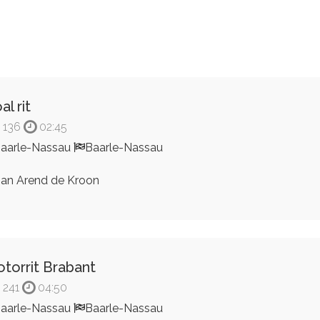
al rit
136
02:45
aarle-Nassau
Baarle-Nassau
an Arend de Kroon
torrit Brabant
241
04:50
aarle-Nassau
Baarle-Nassau