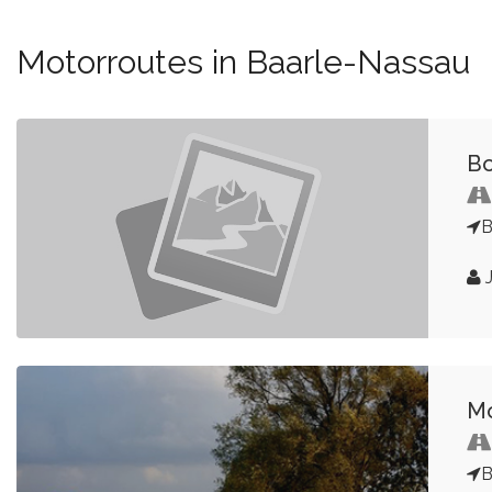
Motorroutes in Baarle-Nassau
Bo
B
J
Mo
B