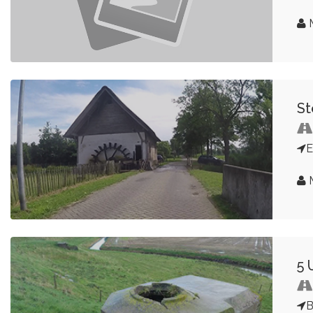
M
St
E
M
5 
B