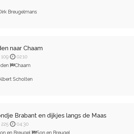
irk Breugelmans
en naar Chaam
109
02:10
Uden
Chaam
lbert Scholten
ndje Brabant en dijkjes langs de Maas
225
04:30
on en Breugel
Son en Breugel