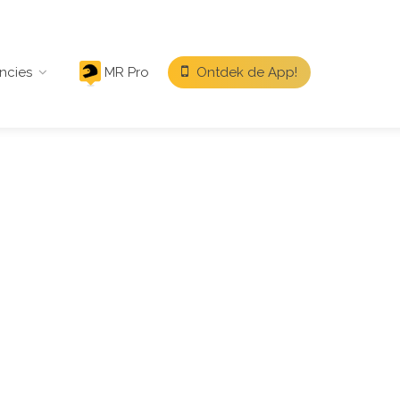
ncies
MR Pro
Ontdek de App!