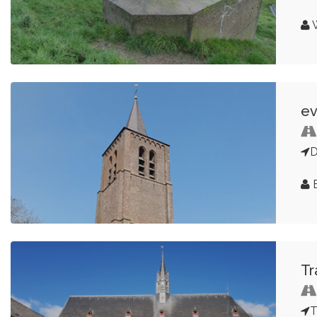
W
ev
D
Tr
T