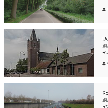
D
Ud
A
Ro
S