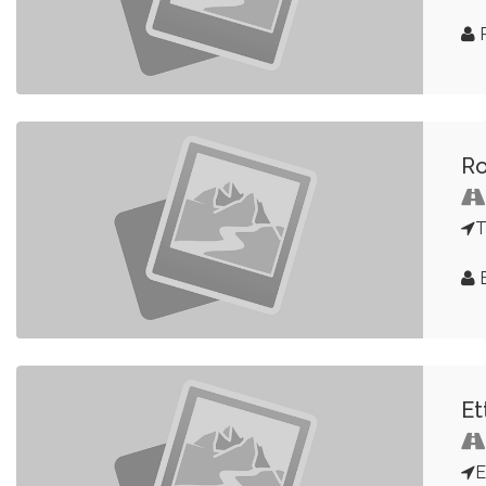
R
Ro
T
B
Et
E