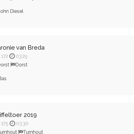
ohn Diesel
ronie van Breda
172
03:25
orst
Dorst
Bas
iffeltoer 2019
175
03:30
urnhout
Turnhout