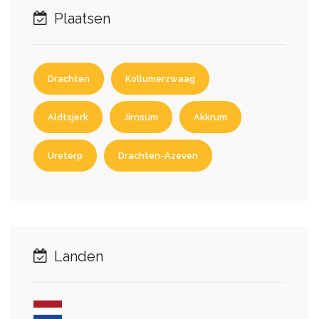
Plaatsen
Drachten
Kollumerzwaag
Aldtsjerk
Jirnsum
Akkrum
Ureterp
Drachten-Azeven
Landen