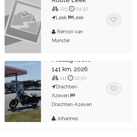
Route Leek
225
04:30
Leek
Leek
Rémon van
Munster
Middag rit J.R.
141 km. 2026
141
02:50
Drachten-
Azeven
Drachten-Azeven
Johannes