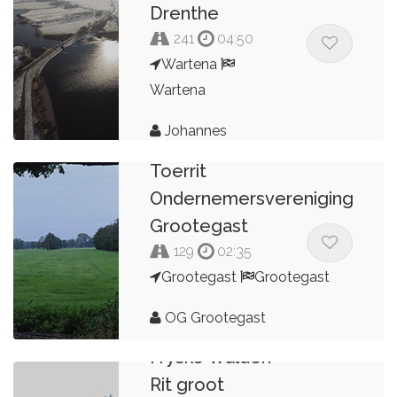
Drenthe
241
04:50
Wartena
Wartena
Johannes
Toerrit
Ondernemersvereniging
Grootegast
129
02:35
Grootegast
Grootegast
OG Grootegast
Fryske Wâlden
Rit groot