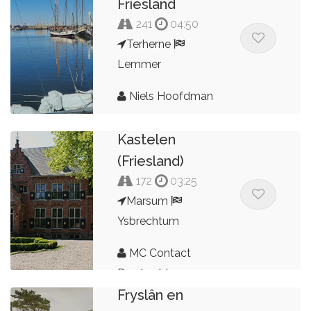
Friesland
241
04:50
Terherne
Lemmer
Niels Hoofdman
Landhuizen &
Kastelen
(Friesland)
172
03:25
Marsum
Ysbrechtum
MC Contact
Dordrecht
Fryslân en