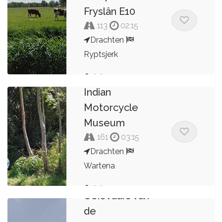
Fryslân E10
113
02:15
Drachten
Ryptsjerk
Tony Leenes
Johannes
Indian
Motorcycle
Museum
161
03:15
Drachten
Wartena
Johannes
Ooievaars van
de