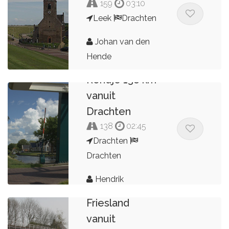
159
03:10
Leek
Drachten
Johan van den
Hende
Rondje 138 km
vanuit
Drachten
138
02:45
Drachten
Drachten
Hendrik
Rondje Noord
Friesland
vanuit