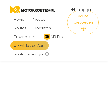
Inloggen
Route
Home
Nieuws
toevoegen
Routes
Toerritten
Provincies
MR Pro
Ontdek de App!
Route toevoegen