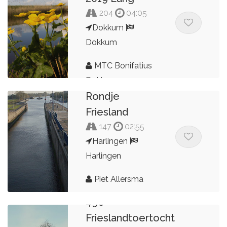
204
04:05
Dokkum
Dokkum
MTC Bonifatius
Dokkum
Rondje
Friesland
147
02:55
Harlingen
Harlingen
Piet Allersma
49e
Frieslandtoertocht