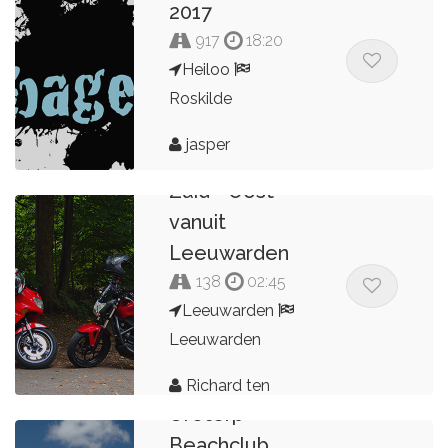
2017
917
18:20
Heiloo
Roskilde
jasper
Ronde richting
Zuid - Oost
vanuit
Leeuwarden
138
02:45
Leeuwarden
Leeuwarden
Richard ten
Ureterp -
Brinke
Beachclub