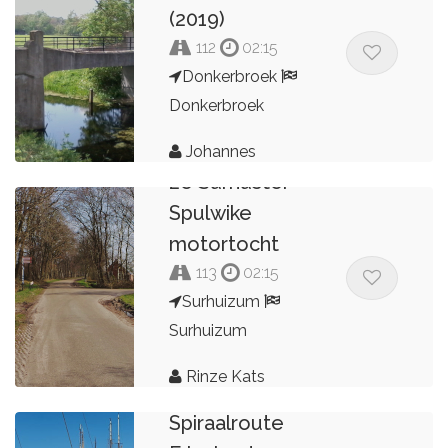
(2019)
112
02:15
Donkerbroek
Donkerbroek
Johannes
2e Surhuster
Spulwike
motortocht
113
02:15
Surhuizum
Surhuizum
Rinze Kats
Spiraalroute