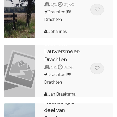
151
03:00
Drachten
Drachten
Johannes
Drachten-
Lauwersmeer-
Drachten
131
02:35
Drachten
Drachten
Jan Braaksma
Noorderlijke
deel van