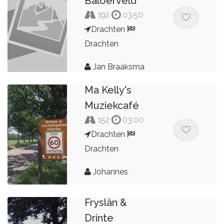
Baloërveld
192
03:50
Drachten
Drachten
Jan Braaksma
Ma Kelly's
Muziekcafé
152
03:00
Drachten
Drachten
Johannes
Fryslân &
Drinte