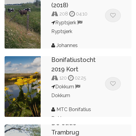
(2018)
208
04:10
Ryptsjerk
Ryptsjerk
Johannes
22e
Bonifatiustocht
2019 Kort
120
02:25
Dokkum
Dokkum
MTC Bonifatius
Dokkum
De oude
Trambrug