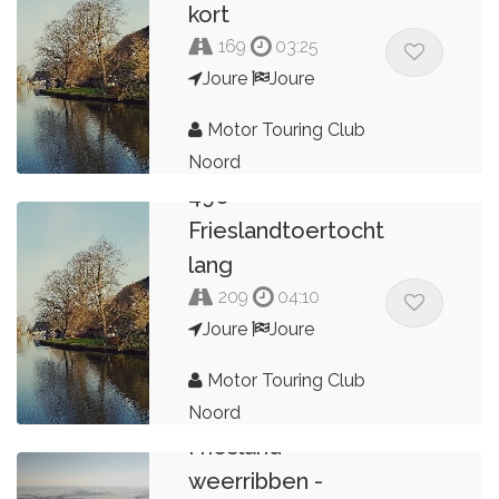
kort
169
03:25
Joure
Joure
Motor Touring Club
Noord
49e
Frieslandtoertocht
lang
209
04:10
Joure
Joure
Motor Touring Club
Noord
Friesland -
weerribben -