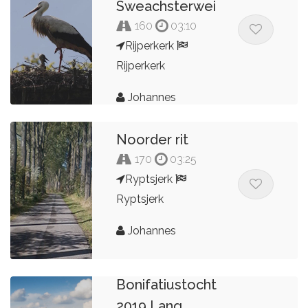
Sweachsterwei
160
03:10
Rijperkerk
Rijperkerk
Johannes
Noorder rit
170
03:25
Ryptsjerk
Ryptsjerk
Johannes
22e
Bonifatiustocht
2019 Lang