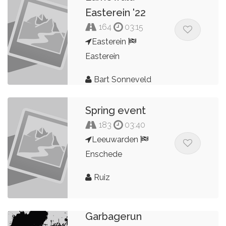
Easterein '22
164
03:15
Easterein
Easterein
Bart Sonneveld
Spring event
183
03:40
Leeuwarden
Enschede
Ruiz
Garbagerun