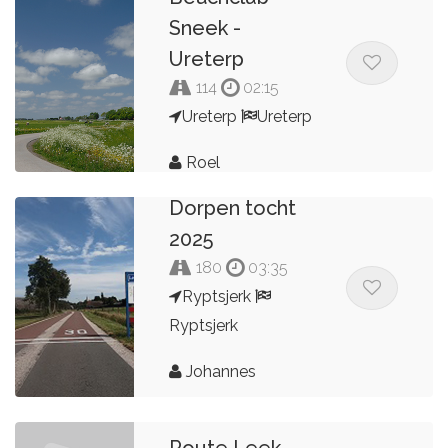
Sneek -
Ureterp
114
02:15
Ureterp
Ureterp
Roel
Dorpen tocht
2025
180
03:35
Ryptsjerk
Ryptsjerk
Johannes