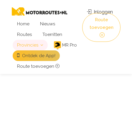
Inloggen
Route
Home
Nieuws
toevoegen
Routes
Toerritten
Provincies
MR Pro
Ontdek de App!
Route toevoegen