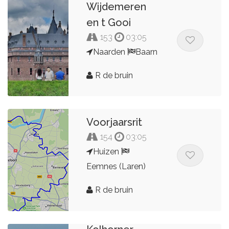
Wijdemeren
en t Gooi
153
03:05
Naarden
Baarn
R de bruin
Voorjaarsrit
154
03:05
Huizen
Eemnes (Laren)
R de bruin