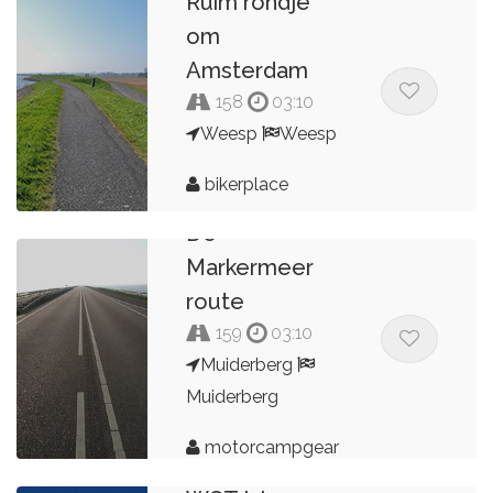
Ruim rondje
om
Amsterdam
158
03:10
Weesp
Weesp
bikerplace
De
Markermeer
route
159
03:10
Muiderberg
Muiderberg
motorcampgear
Hoorn naar