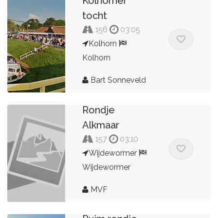
Kolhorner
tocht
156
03:05
Kolhorn
Kolhorn
Bart Sonneveld
Rondje
Alkmaar
157
03:10
Wijdewormer
Wijdewormer
MVF