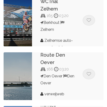
WCTrial
Zelhem
165
03:20
Berkhout
Zelhem
Zelhemse auto-
en motorclub
Route Den
Oever
166
03:20
Den Oever
Den
Oever
verweijweb
Rondje