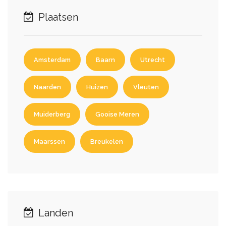
Plaatsen
Amsterdam
Baarn
Utrecht
Naarden
Huizen
Vleuten
Muiderberg
Gooise Meren
Maarssen
Breukelen
Landen