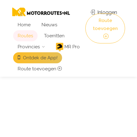
Inloggen
Route
Home
Nieuws
toevoegen
Routes
Toerritten
Provincies
MR Pro
Ontdek de App!
Route toevoegen