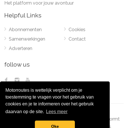
Het platform voor jouw avontuur
Helpful Links
Abonnementen
Cookies
Samenwerkingen
Contact
Adverteren
follow us
Motorroutes is wettelijk verplicht om je
toestemming te vragen voor het gebruik van
cookies en je te informeren over het gebruik
daarvan op de site.
Lees meer
© 2012 - 2026
Pixel Monsters
-
Motorroutes.nl
vormt
samen met o.a
grootverzet.nl
Pixel Monsters
Oke