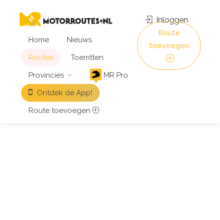
Inloggen
Route
Home
Nieuws
toevoegen
Routes
Toerritten
Provincies
MR Pro
Ontdek de App!
Route toevoegen