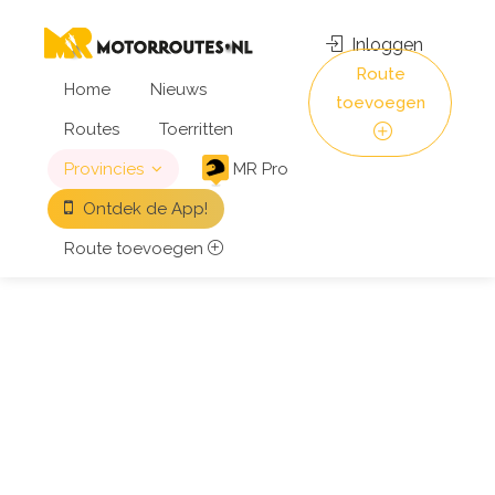
Inloggen
Route
Home
Nieuws
toevoegen
Routes
Toerritten
Provincies
MR Pro
Ontdek de App!
Route toevoegen