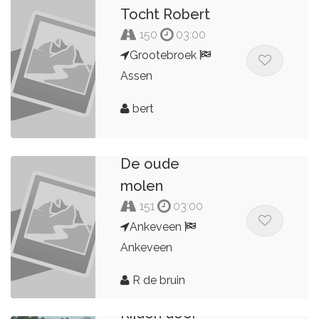
Tocht Robert
150
03:00
Grootebroek
Assen
bert
De oude
molen
151
03:00
Ankeveen
Ankeveen
R de bruin
Rijden door