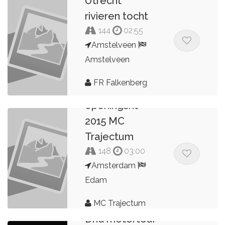
Utrecht
rivieren tocht
144
02:55
Amstelveen
Amstelveen
FR Falkenberg
openingsrit
2015 MC
Trajectum
148
03:00
Amsterdam
Edam
MC Trajectum
Dnd motortour