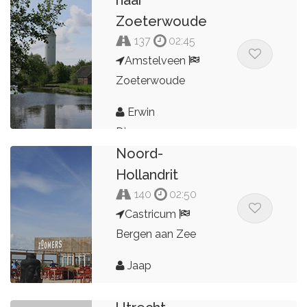
Zoeterwoude
137
02:45
Amstelveen
Zoeterwoude
Erwin
Dingemans
Noord-
Hollandrit
140
02:50
Castricum
Bergen aan Zee
Jaap