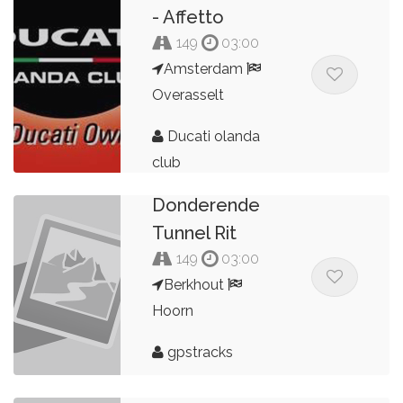
- Affetto
149
03:00
Amsterdam
Overasselt
Ducati olanda
club
Donderende
Tunnel Rit
149
03:00
Berkhout
Hoorn
gpstracks