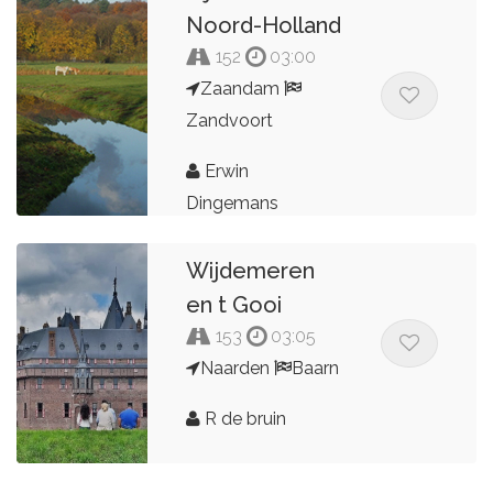
Noord-Holland
152
03:00
Zaandam
Zandvoort
Erwin
Dingemans
Wijdemeren
en t Gooi
153
03:05
Naarden
Baarn
R de bruin