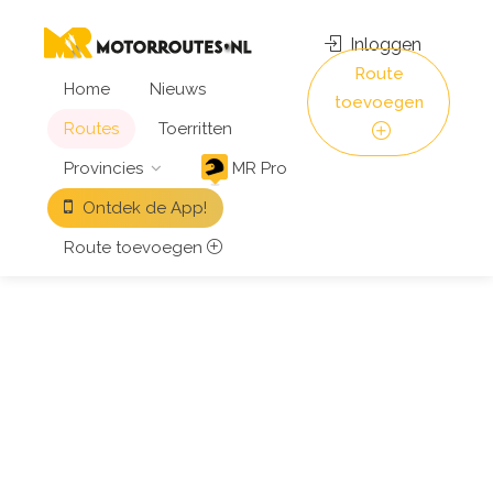
Inloggen
Route
Home
Nieuws
toevoegen
Routes
Toerritten
Provincies
MR Pro
Ontdek de App!
Route toevoegen