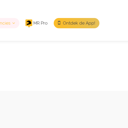
ncies
MR Pro
Ontdek de App!