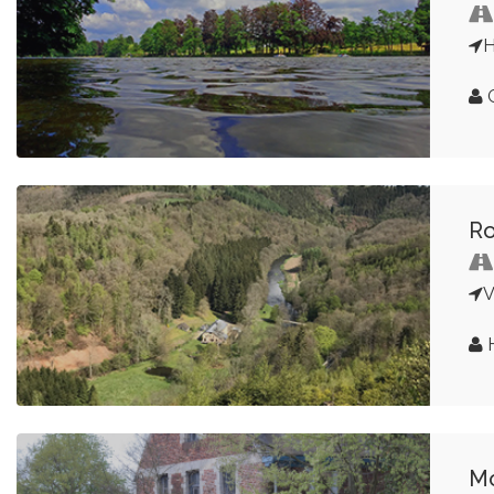
H
G
Ro
V
H
Mo