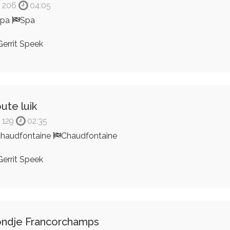
206
04:05
Spa
Spa
errit Speek
ute luik
129
02:35
haudfontaine
Chaudfontaine
errit Speek
ndje Francorchamps