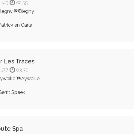
145
02:55
legny
Blegny
atrick en Carla
r Les Traces
177
03:30
ywaille
Aywaille
errit Speek
ute Spa