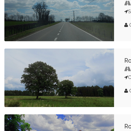
G
Ro
C
G
Ro