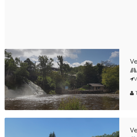
Ve
V
Ve