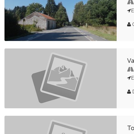
G
Va
D
To