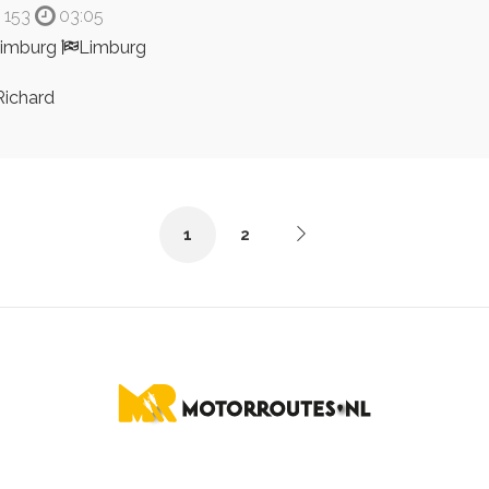
153
03:05
imburg
Limburg
ichard
1
2