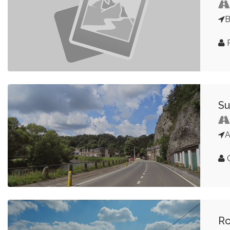
B
P
Su
A
G
Ro