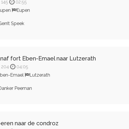
145
02:55
Eupen
Eupen
errit Speek
naf fort Eben-Emael naar Lutzerath
204
04:05
Eben-Emael
Lutzerath
anker Peeman
eren naar de condroz