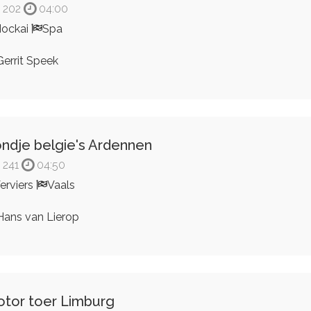
202
04:00
ockai
Spa
errit Speek
ndje belgie's Ardennen
241
04:50
erviers
Vaals
ans van Lierop
tor toer Limburg