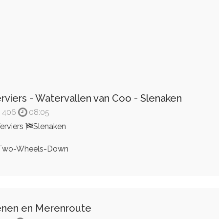
rviers - Watervallen van Coo - Slenaken
406
08:05
erviers
Slenaken
Two-Wheels-Down
nen en Merenroute