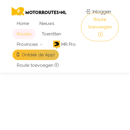
Inloggen
Route
Home
Nieuws
toevoegen
Routes
Toerritten
Provincies
MR Pro
Ontdek de App!
Route toevoegen