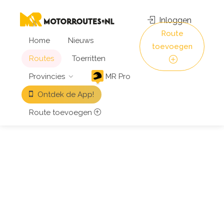
Inloggen
Route
Home
Nieuws
toevoegen
Routes
Toerritten
Provincies
MR Pro
Ontdek de App!
Route toevoegen