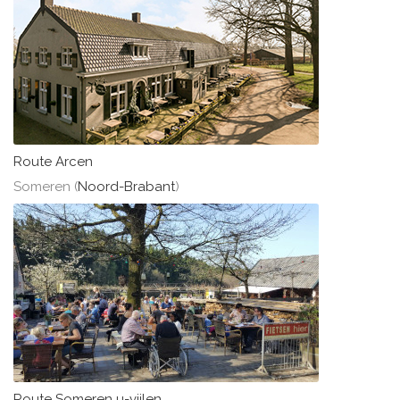
Route Arcen
Someren (
Noord-Brabant
)
Route Someren u-vijlen