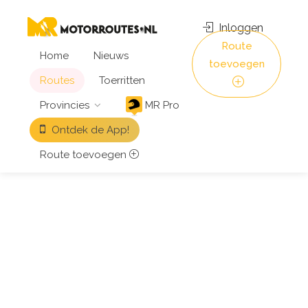
Inloggen
Route
Home
Nieuws
toevoegen
Routes
Toerritten
Provincies
MR Pro
Ontdek de App!
Route toevoegen