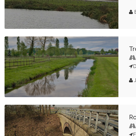
E
Tr
D
R