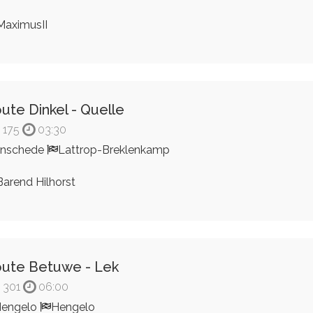
aximusII
ute Dinkel - Quelle
175
03:30
Enschede
Lattrop-Breklenkamp
arend Hilhorst
ute Betuwe - Lek
301
06:00
engelo
Hengelo