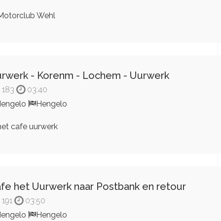
otorclub Wehl
rwerk - Korenm - Lochem - Uurwerk
183
03:40
engelo
Hengelo
et cafe uurwerk
fe het Uurwerk naar Postbank en retour
191
03:50
engelo
Hengelo