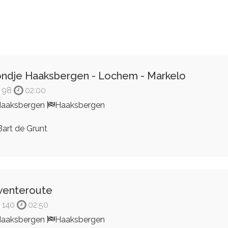
ndje Haaksbergen - Lochem - Markelo
98
02:00
aaksbergen
Haaksbergen
art de Grunt
wenteroute
140
02:50
aaksbergen
Haaksbergen