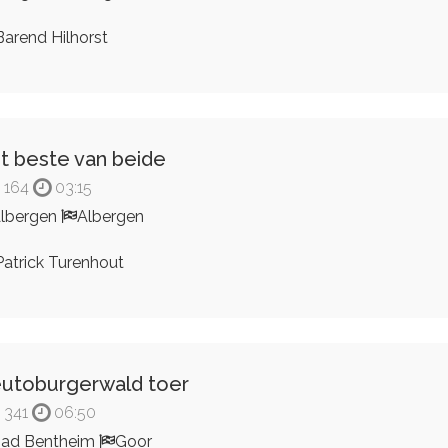
arend Hilhorst
t beste van beide
164
03:15
lbergen
Albergen
atrick Turenhout
utoburgerwald toer
341
06:50
ad Bentheim
Goor