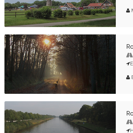
M
Ro
B
Ro
H