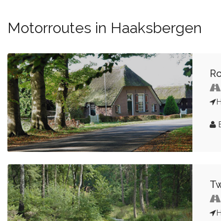
Motorroutes in Haaksbergen
Ro
H
B
T
H