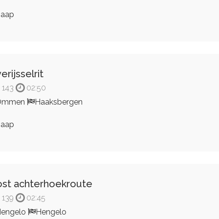
Jaap
erijsselrit
143
02:50
Ommen
Haaksbergen
Jaap
st achterhoekroute
139
02:45
engelo
Hengelo