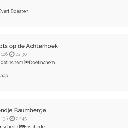
vert Boesten
ots op de Achterhoek
126
02:30
oetinchem
Doetinchem
Jaap
ondje Baumberge
138
02:45
Enschede
Enschede