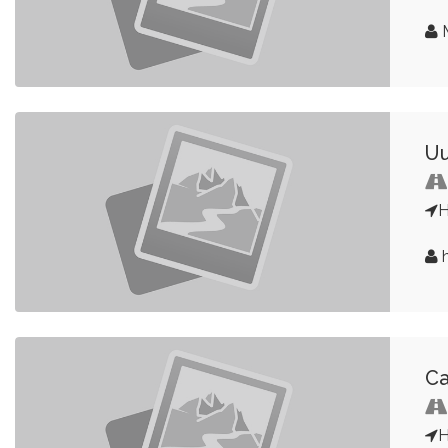
M
Uu
H
h
Ca
H