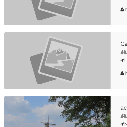
h
Ca
H
h
ac
M