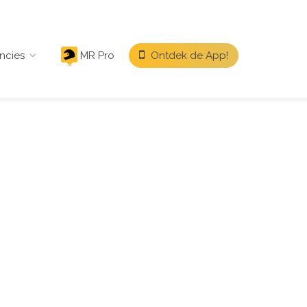
ncies
MR Pro
Ontdek de App!