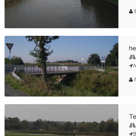
B
he
A
P
Te
B