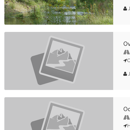
Ov
Oo
H