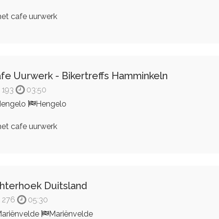
et cafe uurwerk
fe Uurwerk - Bikertreffs Hamminkeln
193
03:50
engelo
Hengelo
et cafe uurwerk
hterhoek Duitsland
276
05:30
ariënvelde
Mariënvelde