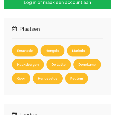
Log in of maak een account aan
Plaatsen
Enschede
Hengelo
Markelo
Haaksbergen
De Lutte
Denekamp
Goor
Hengevelde
Reutum
Landen