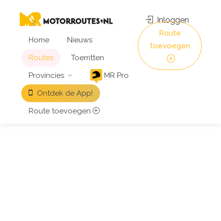
Inloggen
Route
Home
Nieuws
toevoegen
Routes
Toerritten
Provincies
MR Pro
Ontdek de App!
Route toevoegen