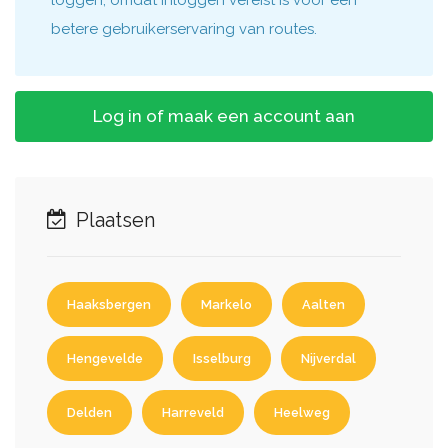
loggen, omdat inloggen vereist is voor een
betere gebruikerservaring van routes.
Log in of maak een account aan
Plaatsen
Haaksbergen
Markelo
Aalten
Hengevelde
Isselburg
Nijverdal
Delden
Harreveld
Heelweg