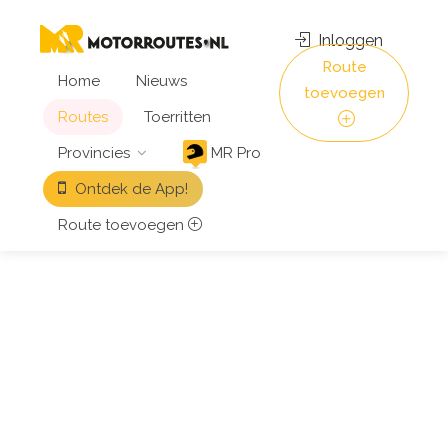
Inloggen
Route
Home
Nieuws
toevoegen
Routes
Toerritten
Provincies
MR Pro
Ontdek de App!
Route toevoegen