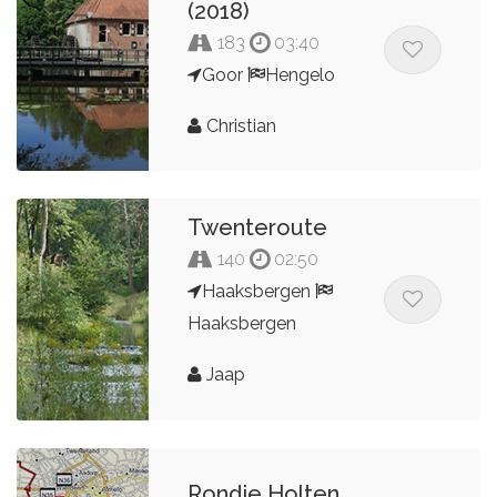
(2018)
183
03:40
Goor
Hengelo
Christian
Twenteroute
140
02:50
Haaksbergen
Haaksbergen
Jaap
Rondje Holten