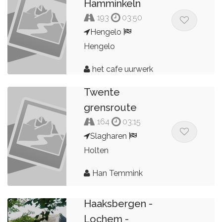
Hamminkeln
193
03:50
Hengelo
Hengelo
het cafe uurwerk
Twente
grensroute
164
03:15
Slagharen
Holten
Han Temmink
Rondje
Haaksbergen -
Lochem -