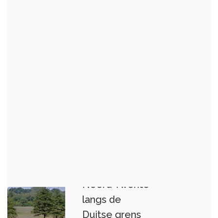
Noord Twente
langs de
Duitse grens