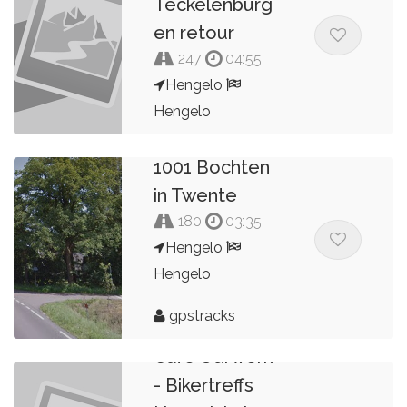
Teckelenburg
en retour
247
04:55
Hengelo
Hengelo
het cafe uurwerk
1001 Bochten
in Twente
180
03:35
Hengelo
Hengelo
gpstracks
Cafe Uurwerk
- Bikertreffs