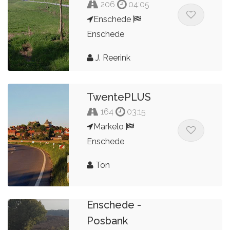
206
04:05
Enschede
Enschede
J. Reerink
TwentePLUS
164
03:15
Markelo
Enschede
Ton
Enschede -
Posbank