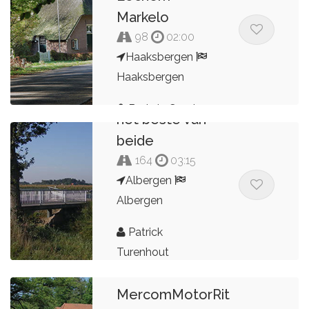
Markelo
98
02:00
Haaksbergen
Haaksbergen
Bart de Grunt
het beste van
beide
164
03:15
Albergen
Albergen
Patrick
Turenhout
MercomMotorRit