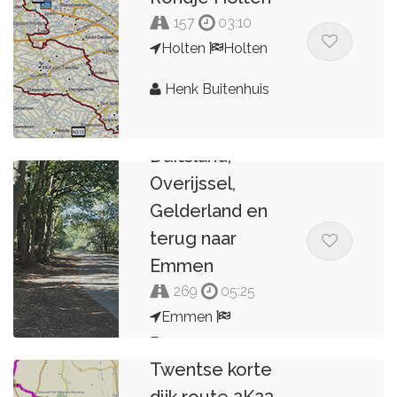
157
03:10
Holten
Holten
Henk Buitenhuis
Route vanuit
Emmen door
Duitsland,
Overijssel,
Gelderland en
terug naar
Emmen
269
05:25
Emmen
Emmen
Twentse korte
Jan Hebers
dijk route 2K23