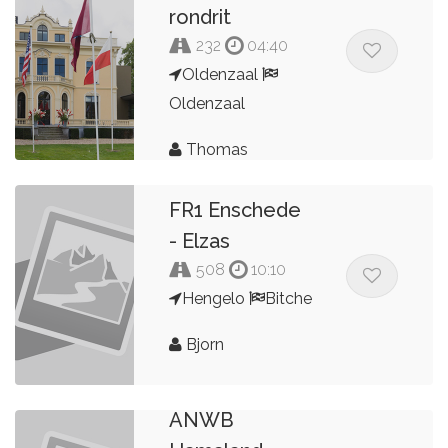
rondrit
232
04:40
Oldenzaal
Oldenzaal
Thomas
FR1 Enschede
- Elzas
508
10:10
Hengelo
Bitche
Bjorn
ANWB