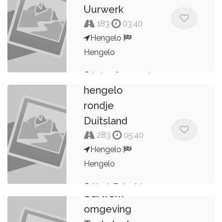
Uurwerk
183
03:40
Hengelo
Hengelo
Uurwerk
het cafe uurwerk
hengelo
rondje
Duitsland
283
05:40
Hengelo
Hengelo
Cafe het
Henk Egberink
Uurwerk -
omgeving