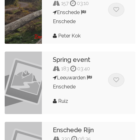
157
03:10
Enschede
Enschede
Peter Kok
Spring event
183
03:40
Leeuwarden
Enschede
Ruiz
Enschede Rijn
330
06:35