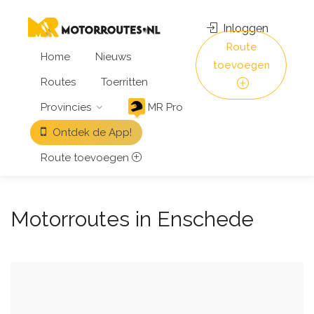
Inloggen
Route
Home
Nieuws
toevoegen
Routes
Toerritten
Provincies
MR Pro
Ontdek de App!
Route toevoegen
Motorroutes in Enschede