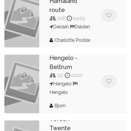
Hamaland
route
206
04:05
Delden
Delden
Charlotte Podde
Hengelo -
Beltrum
117
02:20
Hengelo
Hengelo
Bjorn
Vorden -
Twente