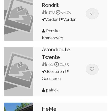
Rondrit
198
04:00
Vorden
Vorden
Renske
Kranenberg
Avondroute
Twente
96
01:55
Geesteren
Geesteren
patrick
HeMe