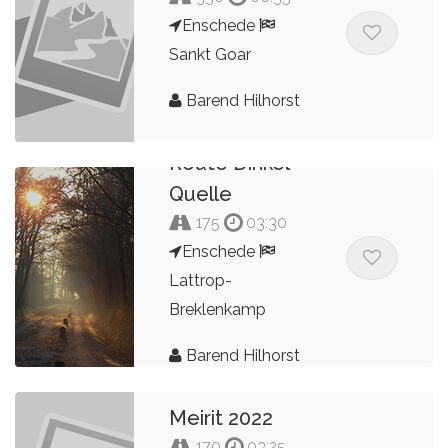
Enschede
Sankt Goar
Barend Hilhorst
Route Dinkel -
Quelle
175
03:30
Enschede
Lattrop-
Breklenkamp
Barend Hilhorst
Meirit 2022
170
03:25