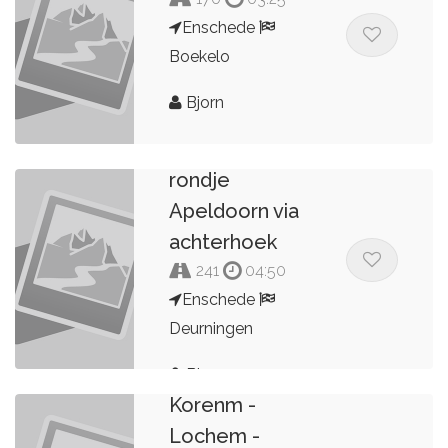
Enschede
Boekelo
Bjorn
Enschede
rondje
Apeldoorn via
achterhoek
241
04:50
Enschede
Deurningen
Uurwerk -
Bjorn
Korenm -
Lochem -