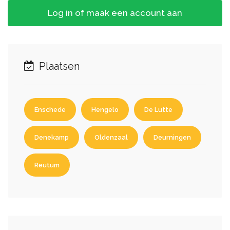
Log in of maak een account aan
Plaatsen
Enschede
Hengelo
De Lutte
Denekamp
Oldenzaal
Deurningen
Reutum