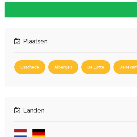
Plaatsen
Enschede
Albergen
De Lutte
Deneka
Landen