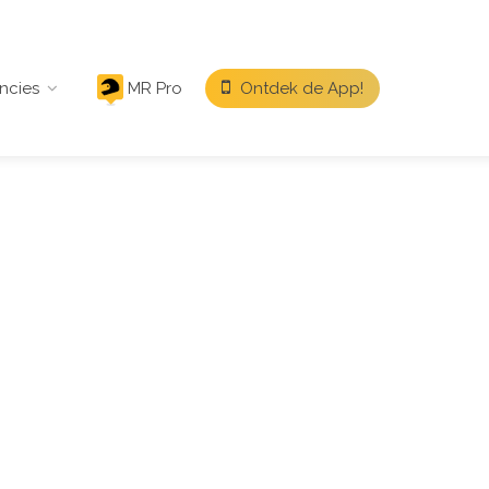
ncies
MR Pro
Ontdek de App!