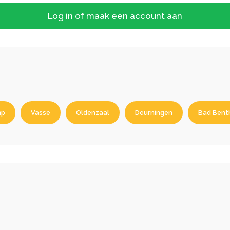
Log in of maak een account aan
mp
Vasse
Oldenzaal
Deurningen
Bad Bent