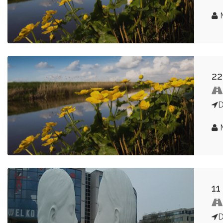
M
22
M
11