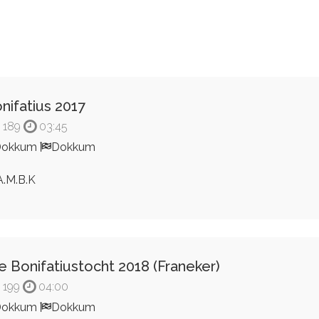
nifatius 2017
189
03:45
Dokkum
Dokkum
.M.B.K
e Bonifatiustocht 2018 (Franeker)
199
04:00
Dokkum
Dokkum