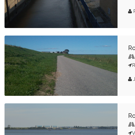
P
Ro
R
J
R