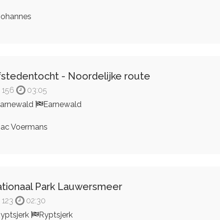
ohannes
fstedentocht - Noordelijke route
156
03:05
arnewald
Earnewald
ac Voermans
tionaal Park Lauwersmeer
123
02:30
yptsjerk
Ryptsjerk