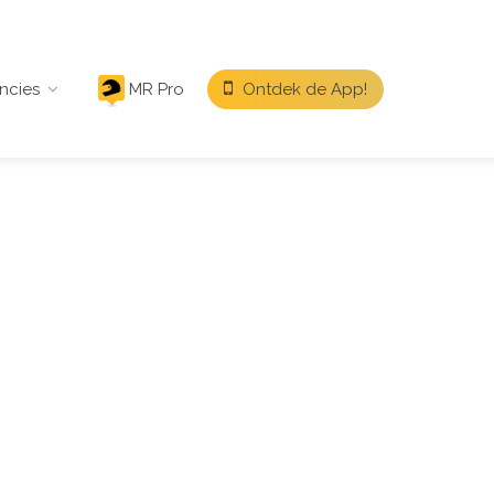
ncies
MR Pro
Ontdek de App!