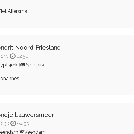
iet Allersma
ndrit Noord-Friesland
140
02:50
yptsjerk
Ryptsjerk
ohannes
ondje Lauwersmeer
230
04:35
Veendam
Veendam