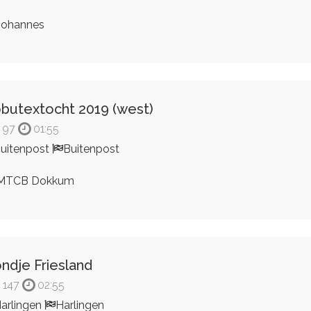
ohannes
butextocht 2019 (west)
97
01:55
uitenpost
Buitenpost
MTCB Dokkum
ndje Friesland
147
02:55
arlingen
Harlingen