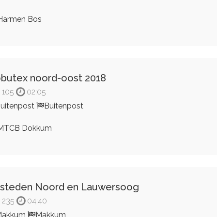
Harmen Bos
butex noord-oost 2018
105
02:05
uitenpost
Buitenpost
MTCB Dokkum
 steden Noord en Lauwersoog
235
04:40
Makkum
Makkum