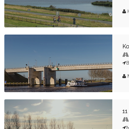
Ko
B
11