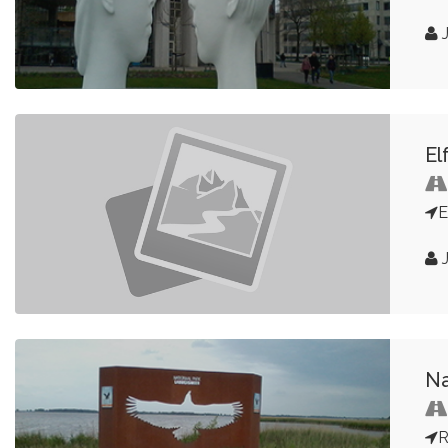
J
El
E
J
Na
R