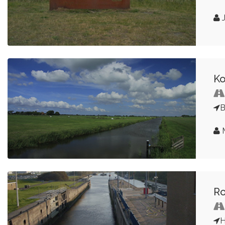
J
Ko
B
Ro
H