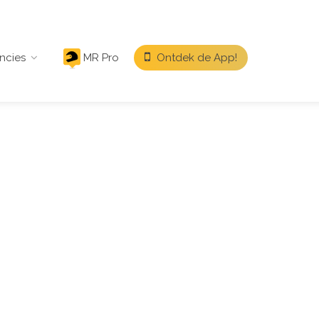
ncies
MR Pro
Ontdek de App!