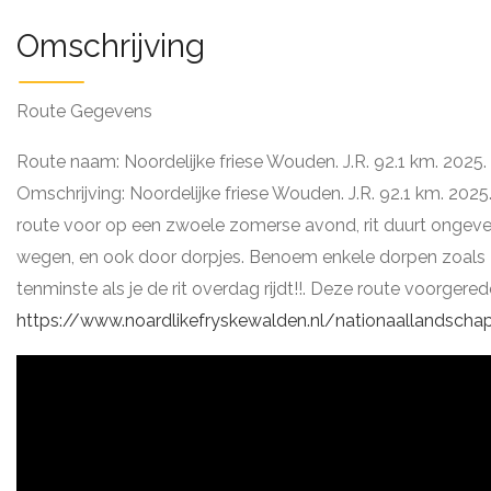
Omschrijving
Route Gegevens
Route naam: Noordelijke friese Wouden. J.R. 92.1 km. 2025.
Omschrijving: Noordelijke friese Wouden. J.R. 92.1 km. 2025
route voor op een zwoele zomerse avond, rit duurt ongevee
wegen, en ook door dorpjes. Benoem enkele dorpen zoals M
tenminste als je de rit overdag rijdt!!. Deze route voorger
https://www.noardlikefryskewalden.nl/nationaallandscha