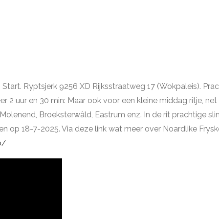
. Start. Ryptsjerk 9256 XD Rijksstraatweg 17 (Wokpaleis). Pra
r 2 uur en 30 min: Maar ook voor een kleine middag ritje, ne
olenend, Broeksterwâld, Eastrum enz. In de rit prachtige sl
eden op 18-7-2025. Via deze link wat meer over Noardlike Fryske
p/