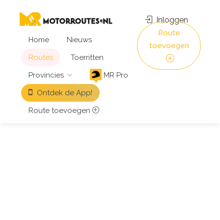
Inloggen
Route
Home
Nieuws
toevoegen
Routes
Toerritten
Provincies
MR Pro
Ontdek de App!
Route toevoegen