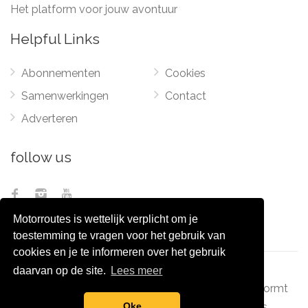
Het platform voor jouw avontuur
Helpful Links
Abonnementen
Cookies
Samenwerkingen
Contact
Adverteren
follow us
Motorroutes is wettelijk verplicht om je
toestemming te vragen voor het gebruik van
cookies en je te informeren over het gebruik
daarvan op de site.
Lees meer
© 2012 - 2026
Pixel Monsters
-
Motorroutes.nl
vormt
Oke
samen met o.a
grootverzet.nl
Pixel Monsters