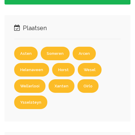
Plaatsen
Asten
Someren
Arcen
Helenaveen
Horst
Wesel
Wellerlooi
Xanten
Oirlo
Ysselsteyn