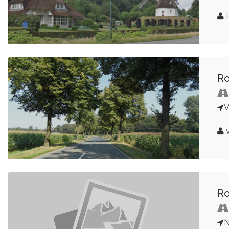
P
Ro
V
v
Ro
N