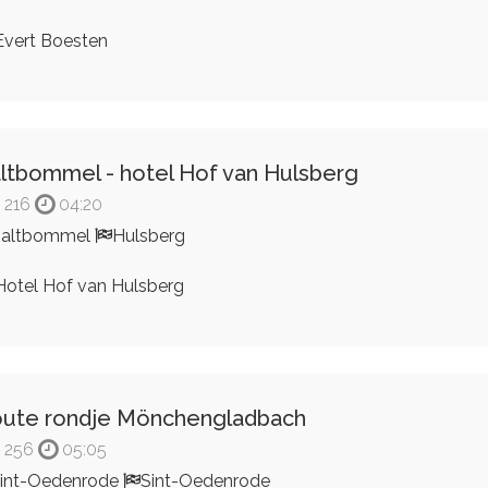
vert Boesten
ltbommel - hotel Hof van Hulsberg
216
04:20
Zaltbommel
Hulsberg
otel Hof van Hulsberg
ute rondje Mönchengladbach
256
05:05
int-Oedenrode
Sint-Oedenrode