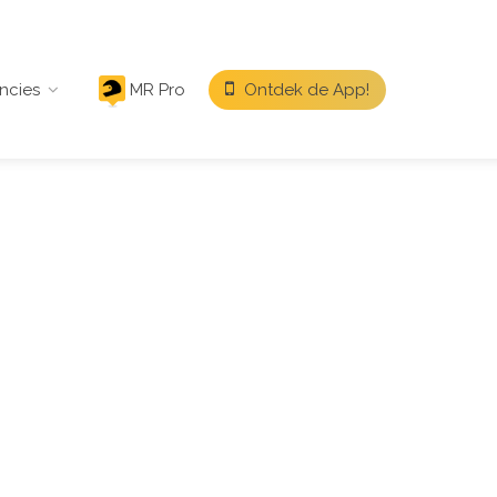
ncies
MR Pro
Ontdek de App!