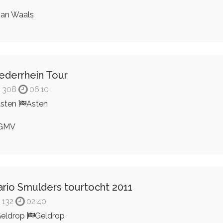
an Waals
ederrhein Tour
308
06:10
sten
Asten
GMV
rio Smulders tourtocht 2011
132
02:40
eldrop
Geldrop