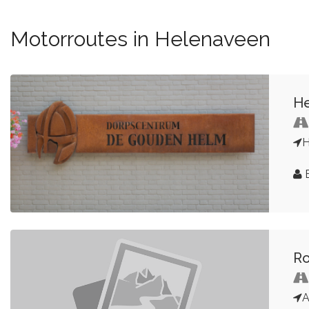
Motorroutes in Helenaveen
He
H
B
Ro
A