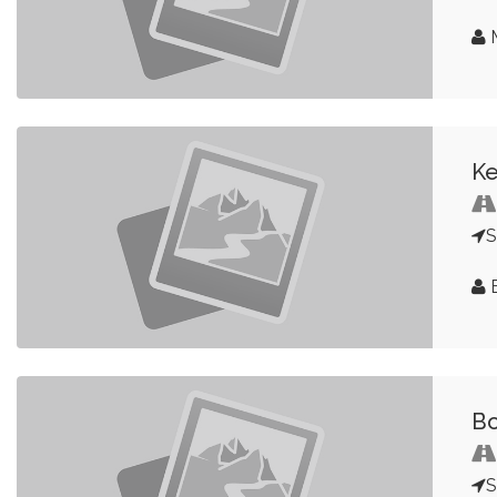
Ke
S
E
Bo
S