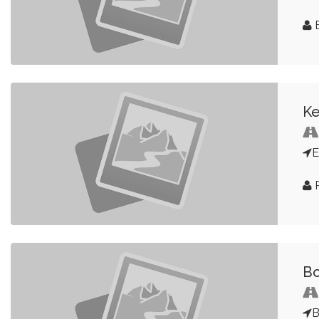
E
K
E
R
Bo
B