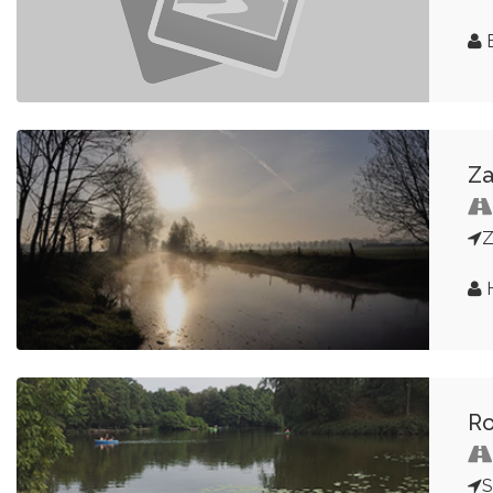
E
Za
H
Ro
S