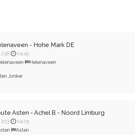
lenaveen - Hohe Mark DE
238
04:45
elenaveen
Helenaveen
en Jonker
ute Asten - Achel B - Noord Limburg
203
04:05
sten
Asten