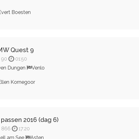
vert Boesten
MW Quest 9
90
01:50
Den Dungen
Venlo
llen Kornegoor
 passen 2016 (dag 6)
866
17:20
ell am See
Asten