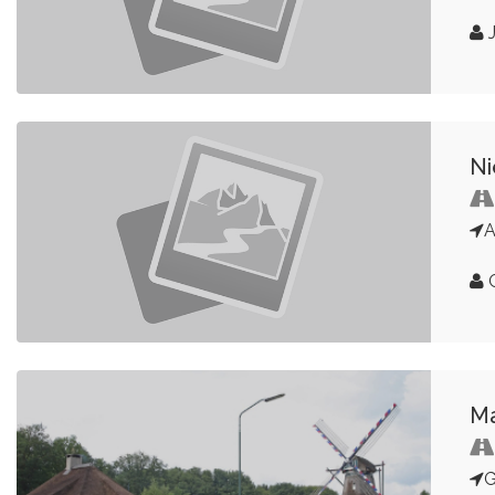
J
Ni
A
Ma
G