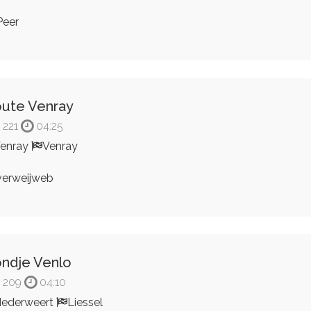
eer
ute Venray
221
04:25
enray
Venray
erweijweb
ndje Venlo
209
04:10
ederweert
Liessel