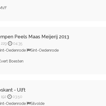
MVF
mpen Peels Maas Meijerij 2013
229
04:35
int-Oedenrode
Sint-Oedenrode
vert Boesten
skant - Ulft
192
03:50
int-Oedenrode
Silvolde