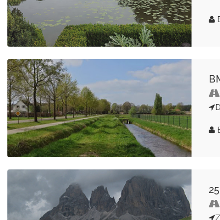
E
B
E
25
Z