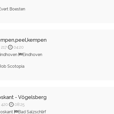
vert Boesten
empen,peel,kempen
217
04:20
indhoven
Eindhoven
ob Scotopia
skant - Vögelsberg
420
08:25
oskant
Bad Salzschlirf