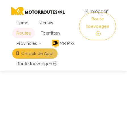
Inloggen
Route
Home
Nieuws
toevoegen
Routes
Toerritten
Provincies
MR Pro
Ontdek de App!
Route toevoegen