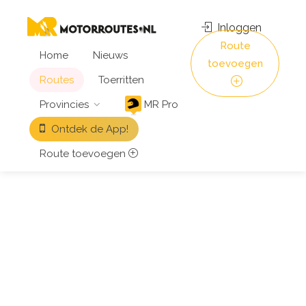
Inloggen
Route
Home
Nieuws
toevoegen
Routes
Toerritten
Provincies
MR Pro
Ontdek de App!
Route toevoegen