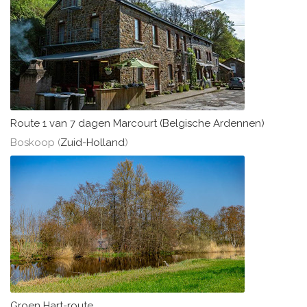
Route 1 van 7 dagen Marcourt (Belgische Ardennen)
Boskoop (
Zuid-Holland
)
Groen Hart-route