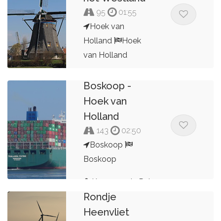
95
01:55
Hoek van
Holland
Hoek
van Holland
Rondrit
Jan Zuidema
Boskoop -
Hoek van
Holland
143
02:50
Boskoop
Boskoop
Kees van de Pol
Rondje
Heenvliet