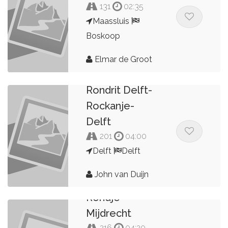
131
02:35
Maassluis
Boskoop
Elmar de Groot
Rondrit Delft-
Rockanje-
Delft
201
04:00
Delft
Delft
John van Duijn
Rondje
Mijdrecht
216
04:20