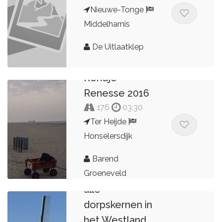
Nieuwe-Tonge
Middelharnis
De Uitlaatklep
Rondje
Renesse 2016
176
03:30
Ter Heijde
Honselersdijk
Barend
Rondje door
Groeneveld
alle
dorpskernen in
het Westland