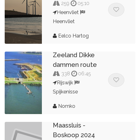
259
05:10
Heenvliet
Heenvliet
Eelco Hartog
Zeeland Dikke
dammen route
338
06:45
Rijswijk
Spijkenisse
Nomko
Maassluis -
Boskoop 2024