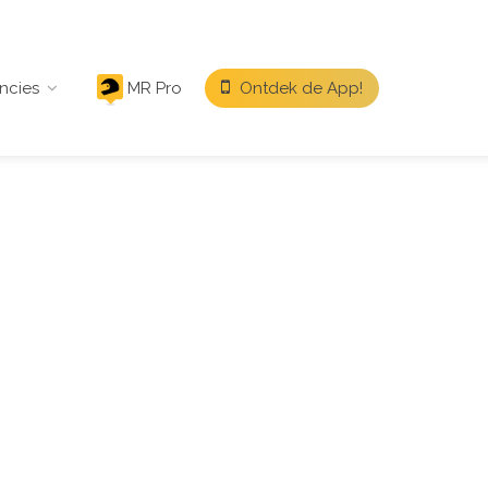
ncies
MR Pro
Ontdek de App!