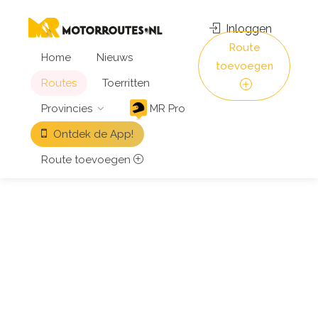
Inloggen
Route
Home
Nieuws
toevoegen
Routes
Toerritten
Provincies
MR Pro
Ontdek de App!
Route toevoegen