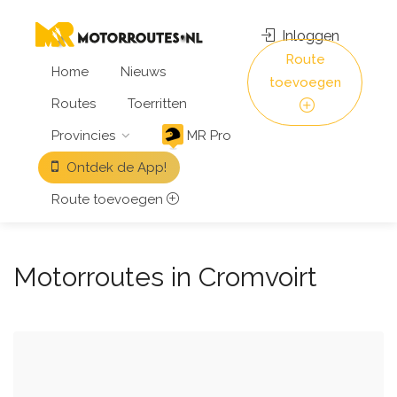
Inloggen
Route
Home
Nieuws
toevoegen
Routes
Toerritten
Provincies
MR Pro
Ontdek de App!
Route toevoegen
Motorroutes in Cromvoirt