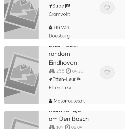
Stroe
Cromvoirt
HB Van
Doesburg
Etten-Leur
rondom
Eindhoven
268
05:20
Etten-Leur
Etten-Leur
Motorroutes.nl
Ruim rondje
om Den Bosch
103
02:05