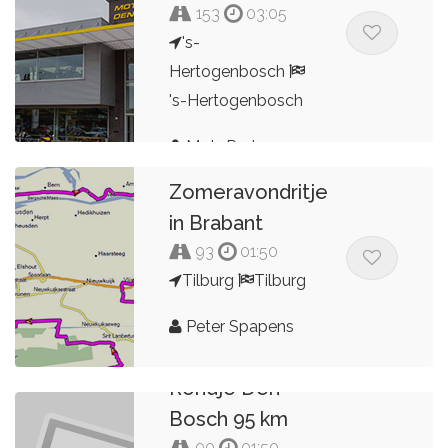
153
03:05
's-
Hertogenbosch
's-Hertogenbosch
MotoPort
Zomeravondritje
in Brabant
93
01:50
Tilburg
Tilburg
Peter Spapens
Rondje Den
Bosch 95 km
90
01:50