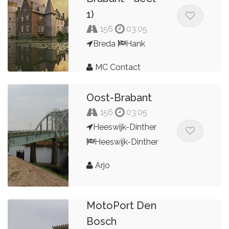
1)
156
03:05
Breda
Hank
MC Contact
Dordrecht
Oost-Brabant
156
03:05
Heeswijk-Dinther
Heeswijk-Dinther
Arjo
Rondje
MotoPort Den
Bosch