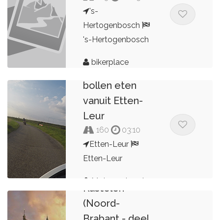
's-
Hertogenbosch
's-Hertogenbosch
bikerplace
Bossche
bollen eten
vanuit Etten-
Leur
160
03:10
Etten-Leur
Etten-Leur
Landhuizen &
Motorroutes.nl
Kastelen
(Noord-
Brabant - deel