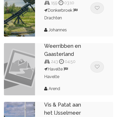
159
03:10
Donkerbroek
Drachten
Johannes
Weerribben en
Gaasterland
243
04:50
Havelte
Havelte
Arend
Vis & Patat aan
het IJsselmeer