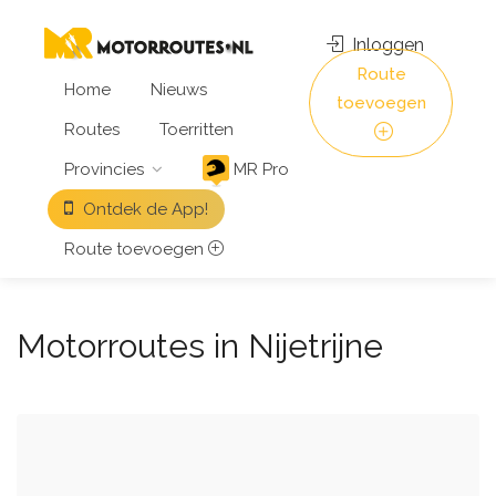
Inloggen
Route
Home
Nieuws
toevoegen
Routes
Toerritten
Provincies
MR Pro
Ontdek de App!
Route toevoegen
Motorroutes in Nijetrijne