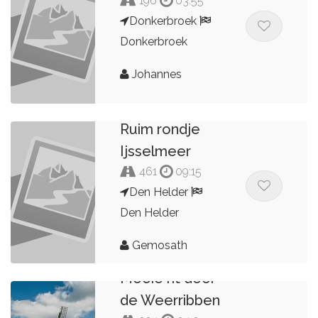
196
03:55
Donkerbroek
Donkerbroek
Johannes
Ruim rondje
Ijsselmeer
461
09:15
Den Helder
Den Helder
Gemosath
Mooie rit door
de Weerribben