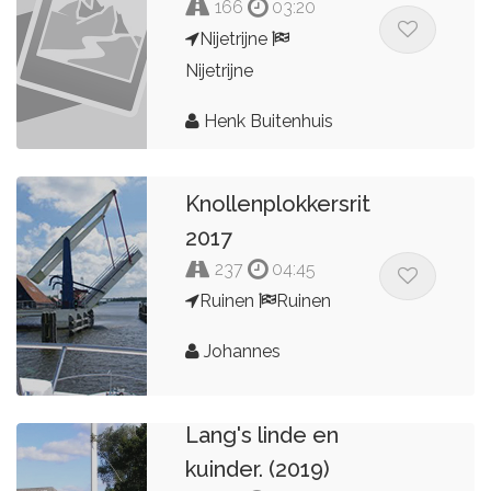
166
03:20
Nijetrijne
Nijetrijne
Henk Buitenhuis
Knollenplokkersrit
2017
237
04:45
Ruinen
Ruinen
Johannes
Lang's linde en
kuinder. (2019)