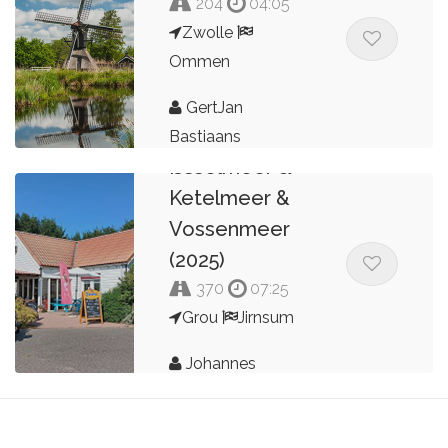
204
04:05
Zwolle
Ommen
GertJan
Bastiaans
IJsselmeer &
Ketelmeer &
Vossenmeer
(2025)
370
07:25
Grou
Jirnsum
Johannes