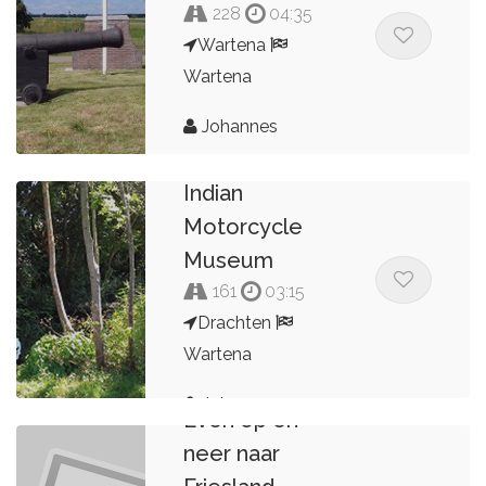
228
04:35
Wartena
Wartena
Johannes
Tony Leenes
Indian
Motorcycle
Museum
161
03:15
Drachten
Wartena
Johannes
Even op en
neer naar