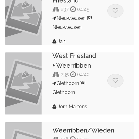
Friesland
237
04:45
Nieuwleusen
Nieuwleusen
Jan
West Friesland
+ Weerribben
235
04:40
Giethoorn
Giethoorn
Jorn Martens
Weerribben/Wieden