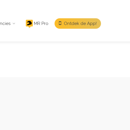
ncies
MR Pro
Ontdek de App!