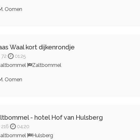
M. Oomen
as Waal kort dijkenrondje
72
01:25
Zaltbommel
Zaltbommel
M. Oomen
ltbommel - hotel Hof van Hulsberg
216
04:20
Zaltbommel
Hulsberg