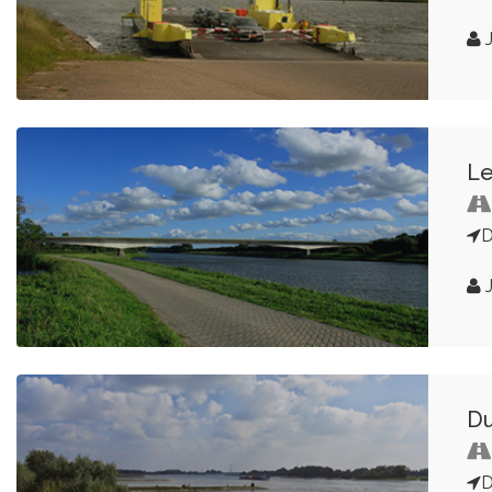
J
Le
J
Du