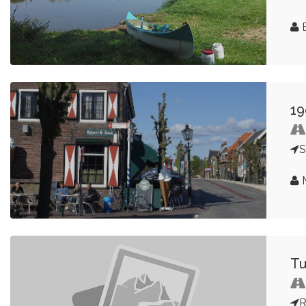
E
19
S
Tu