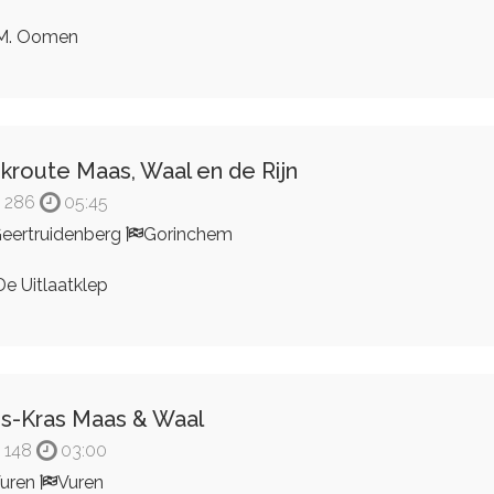
M. Oomen
jkroute Maas, Waal en de Rijn
286
05:45
eertruidenberg
Gorinchem
e Uitlaatklep
is-Kras Maas & Waal
148
03:00
uren
Vuren