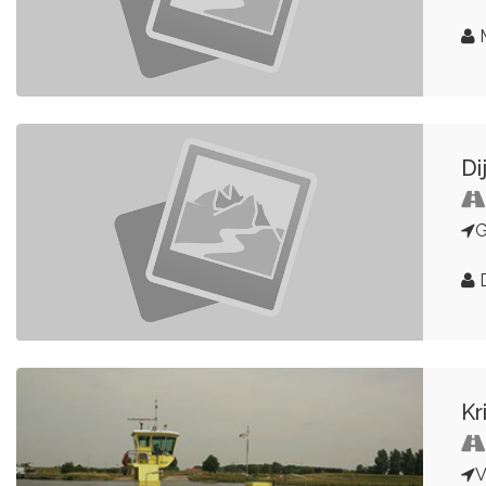
Di
G
D
Kr
V