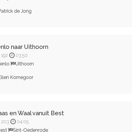
atrick de Jong
nlo naar Uithoorn
192
03:50
enlo
Uithoorn
llen Kornegoor
as en Waal vanuit Best
203
04:05
est
Sint-Oedenrode