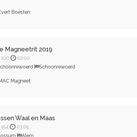
vert Boesten
e Magneetrit 2019
100
02:00
choonrewoerd
Schoonrewoerd
MAC Magneet
ssen Waal en Maas
154
03:05
Rossum
Alem