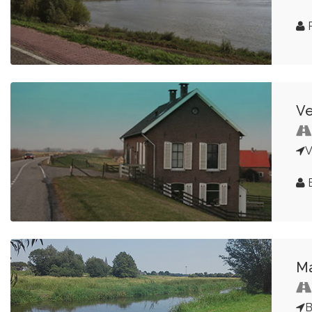
P
Ve
V
E
Ma
B