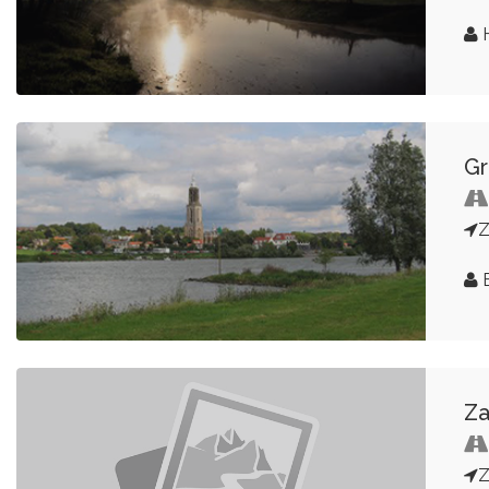
H
Gr
E
Za