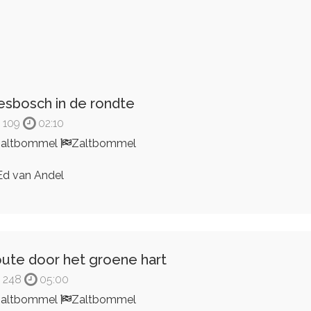
esbosch in de rondte
109
02:10
Zaltbommel
Zaltbommel
d van Andel
ute door het groene hart
248
05:00
Zaltbommel
Zaltbommel