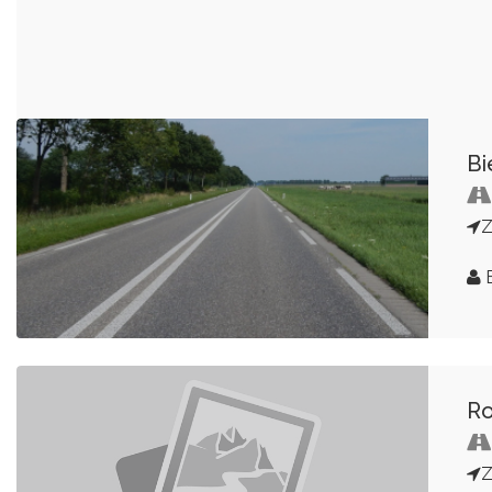
Bi
E
Ro