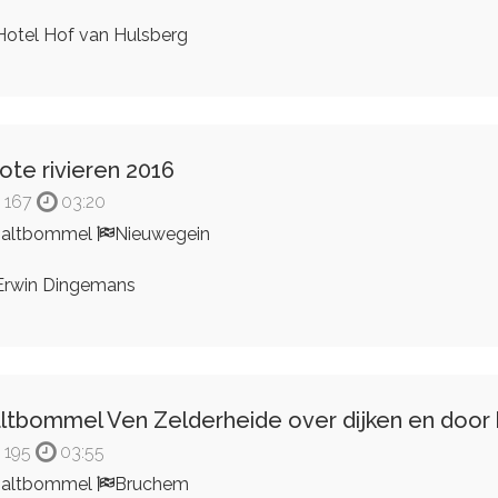
otel Hof van Hulsberg
ote rivieren 2016
167
03:20
Zaltbommel
Nieuwegein
rwin Dingemans
ltbommel Ven Zelderheide over dijken en doo
195
03:55
Zaltbommel
Bruchem