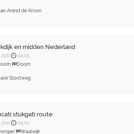
an Arend de Kroon
kdijk en midden Nederland
206
04:05
Doorn
Doorn
ack Slootweg
cati stukgati route
200
04:00
Dongen
Waalwijk