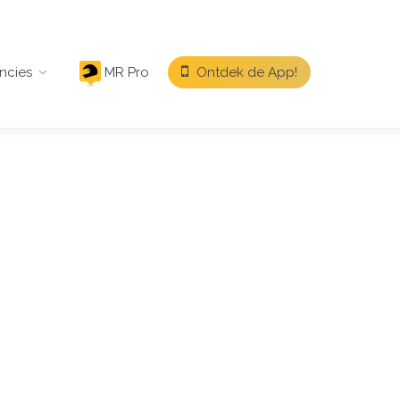
ncies
MR Pro
Ontdek de App!