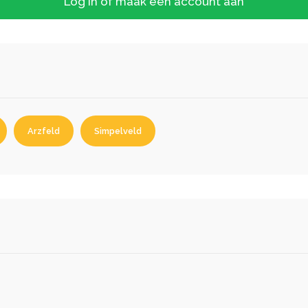
Log in of maak een account aan
Arzfeld
Simpelveld