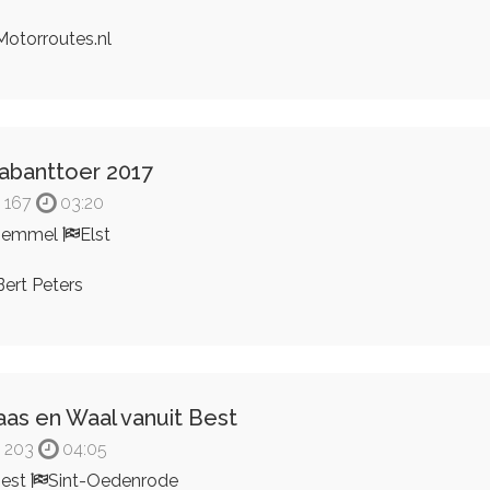
otorroutes.nl
abanttoer 2017
167
03:20
Bemmel
Elst
ert Peters
as en Waal vanuit Best
203
04:05
est
Sint-Oedenrode