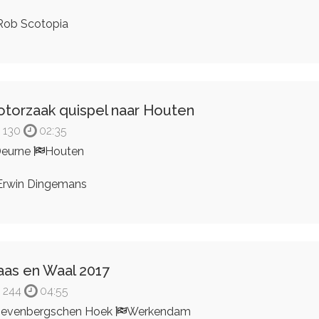
ob Scotopia
torzaak quispel naar Houten
130
02:35
eurne
Houten
rwin Dingemans
as en Waal 2017
244
04:55
evenbergschen Hoek
Werkendam