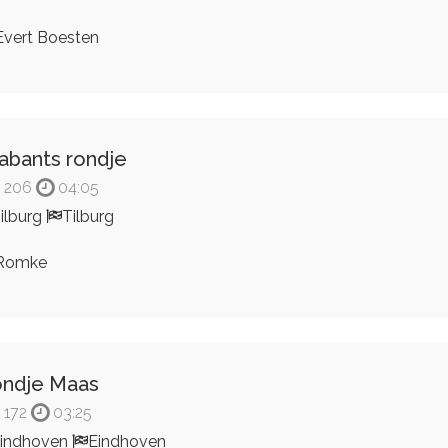
vert Boesten
abants rondje
206
04:05
ilburg
Tilburg
Romke
ndje Maas
172
03:25
indhoven
Eindhoven