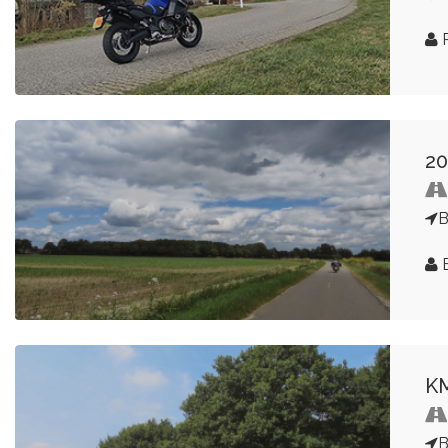
R
20
B
KM
B