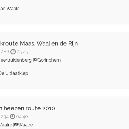
an Waals
jkroute Maas, Waal en de Rijn
286
05:45
eertruidenberg
Gorinchem
e Uitlaatklep
n heezen route 2010
234
04:40
aalre
Waalre