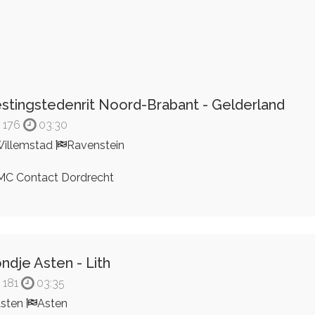
stingstedenrit Noord-Brabant - Gelderland
176
03:30
illemstad
Ravenstein
C Contact Dordrecht
ndje Asten - Lith
181
03:35
sten
Asten