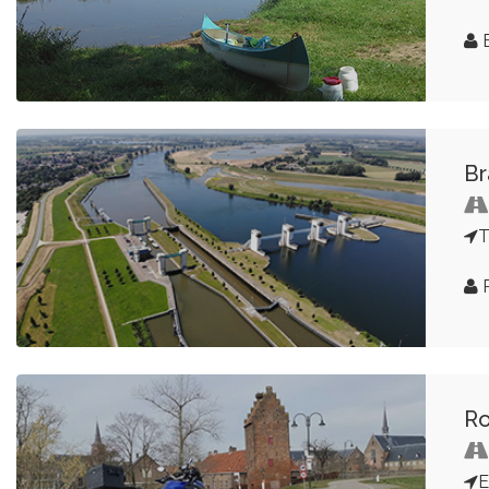
E
Br
T
Ro
E