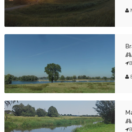
M
Br
B
Ma
B