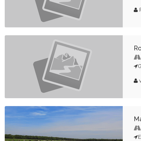
P
Ro
G
v
Ma
E