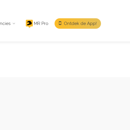
ncies
MR Pro
Ontdek de App!