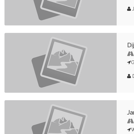
J
Di
G
D
Ja
W