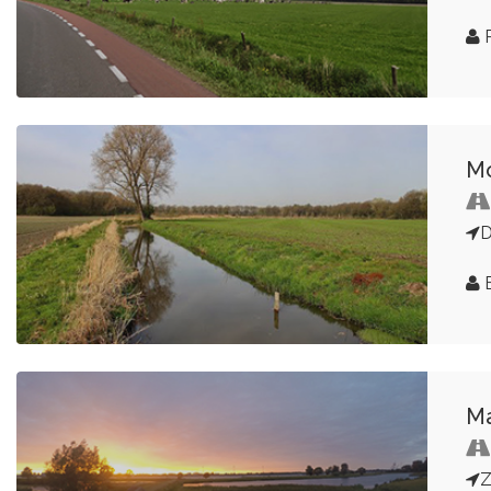
R
Mo
D
E
Ma
Z