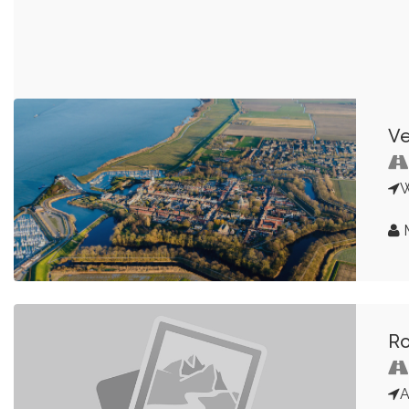
Ve
W
M
Ro
A