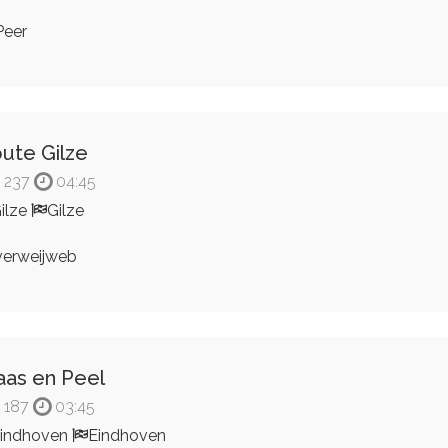
eer
ute Gilze
237
04:45
ilze
Gilze
erweijweb
as en Peel
187
03:45
indhoven
Eindhoven