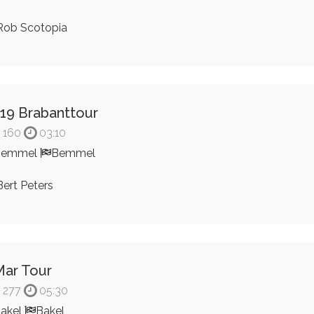
ob Scotopia
19 Brabanttour
160
03:10
Bemmel
Bemmel
ert Peters
ar Tour
277
05:30
akel
Bakel