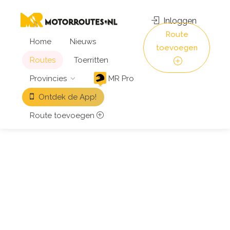
Inloggen
Route
Home
Nieuws
toevoegen
Routes
Toerritten
Provincies
MR Pro
Ontdek de App!
Route toevoegen