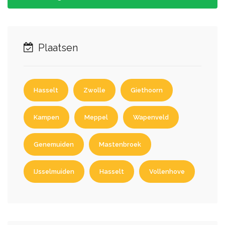
Plaatsen
Hasselt
Zwolle
Giethoorn
Kampen
Meppel
Wapenveld
Genemuiden
Mastenbroek
IJsselmuiden
Hasselt
Vollenhove