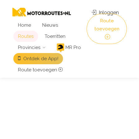
Inloggen
Route
Home
Nieuws
toevoegen
Routes
Toerritten
Provincies
MR Pro
Ontdek de App!
Route toevoegen