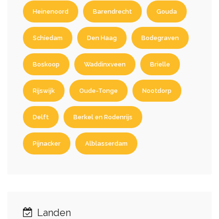
Heinenoord
Barendrecht
Gouda
Schiedam
Den Haag
Bodegraven
Boskoop
Waddinxveen
Brielle
Rijswijk
Oude-Tonge
Nootdorp
Delft
Berkel en Rodenrijs
Pijnacker
Alblasserdam
Landen