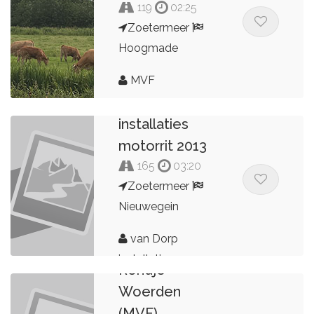
119
02:25
Zoetermeer
Hoogmade
MVF
Van Dorp
installaties
motorrit 2013
165
03:20
Zoetermeer
Nieuwegein
van Dorp
installaties
Rondje
Woerden
(MVF)