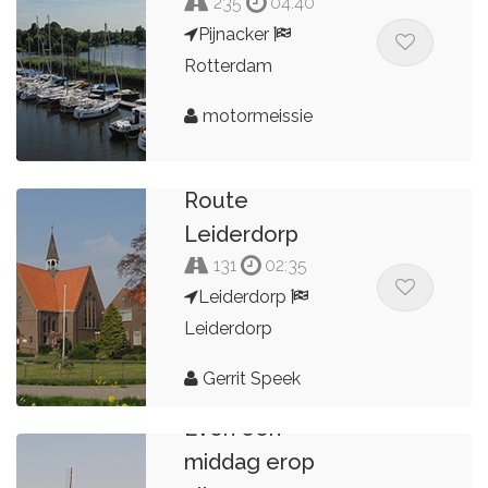
235
04:40
Pijnacker
Rotterdam
motormeissie
Route
Leiderdorp
131
02:35
Leiderdorp
Leiderdorp
Gerrit Speek
Even een
middag erop