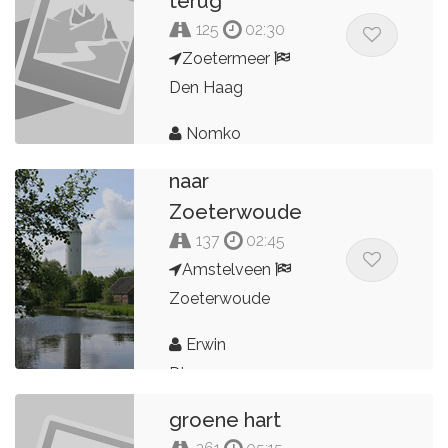
terug
125
02:30
Zoetermeer
Den Haag
Nomko
Amstelveen
naar
Zoeterwoude
137
02:45
Amstelveen
Zoeterwoude
Erwin
Dingemans
groene hart