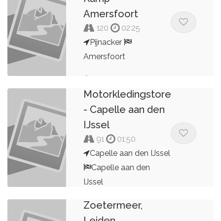
Amersfoort
120
02:25
Pijnacker
Amersfoort
Rondje van de
zaak:
Jan van den
Motorkledingstore
Berg
- Capelle aan den
IJssel
91
01:50
Capelle aan den IJssel
Capelle aan den
IJssel
Rondje Meije
Zoetermeer,
Motorkledingstore
Leiden