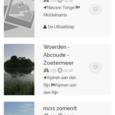
261
05:15
Nieuwe-Tonge
Middelharnis
De Uitlaatklep
Alphen -
Nieuwveen -
Woerden -
Abcoude -
Zoetermeer
135
02:40
Alphen aan den
Rijn
Alphen aan
den Rijn
Edwin Ietswaard
mcrs zomerrit