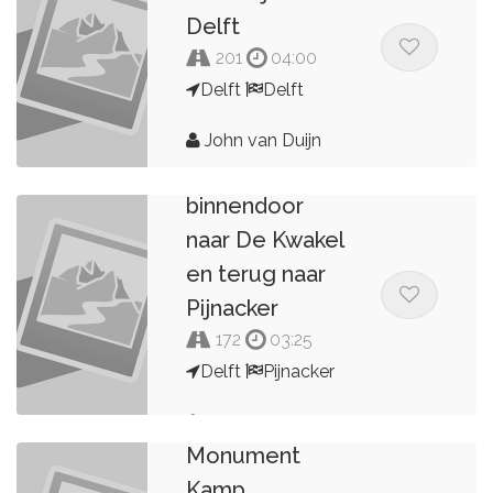
Delft
201
04:00
Delft
Delft
John van Duijn
Delft
binnendoor
naar De Kwakel
en terug naar
Pijnacker
172
03:25
Delft
Pijnacker
Pijnacker naar
Nationaal
John van Duijn
Monument
Kamp