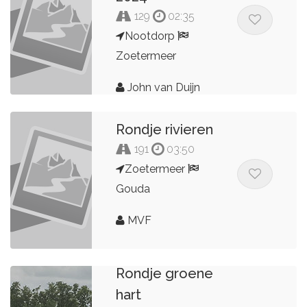
129
02:35
Nootdorp
Zoetermeer
John van Duijn
Rondje rivieren
191
03:50
Zoetermeer
Gouda
MVF
Rondje groene
hart