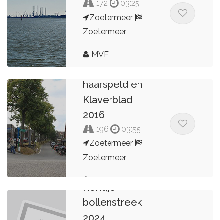
172
03:25
Zoetermeer
Zoetermeer
MVF
Eerste
haarspeld en
Klaverblad
2016
196
03:55
Zoetermeer
Zoetermeer
Tim Dijkhuizen
Rondje
bollenstreek
2024