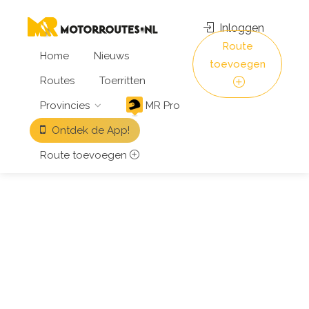
Inloggen
Route
Home
Nieuws
toevoegen
Routes
Toerritten
Provincies
MR Pro
Ontdek de App!
Route toevoegen