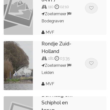
110
02:10
Zoetermeer
Bodegraven
MVF
Rondje Zuid-
Holland
181
03:35
Zoetermeer
Leiden
MVF
Den haag om
Schiphol en