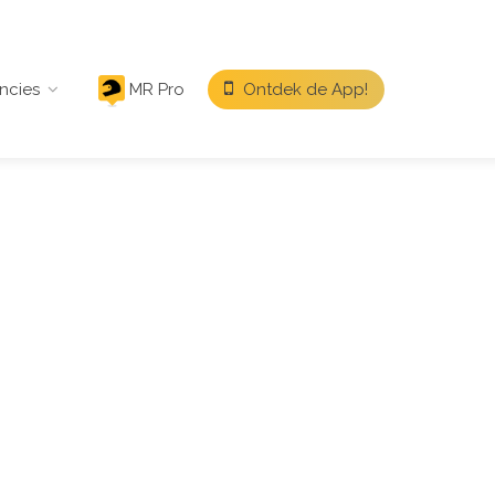
ncies
MR Pro
Ontdek de App!