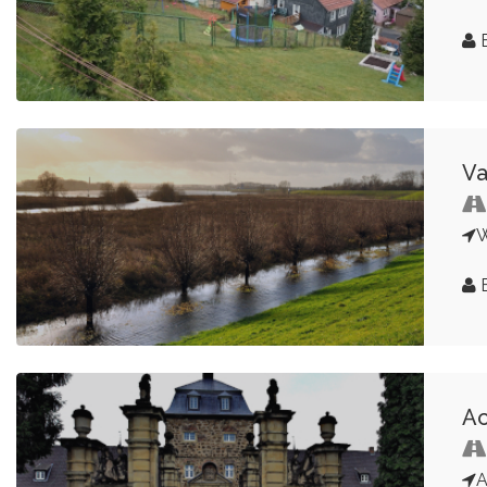
B
Va
B
Ac
A