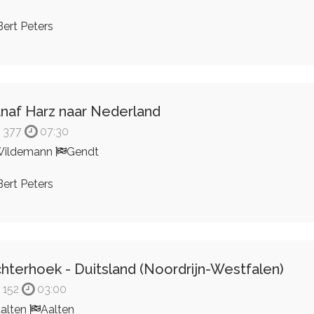
ert Peters
naf Harz naar Nederland
377
07:30
Wildemann
Gendt
ert Peters
hterhoek - Duitsland (Noordrijn-Westfalen)
152
03:00
alten
Aalten