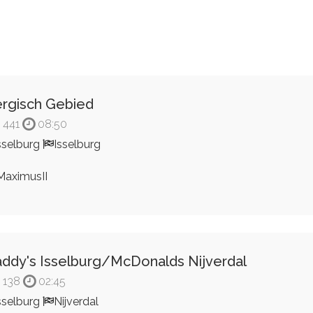
rgisch Gebied
441
08:50
sselburg
Isselburg
aximusII
ddy's Isselburg/McDonalds Nijverdal
138
02:45
sselburg
Nijverdal