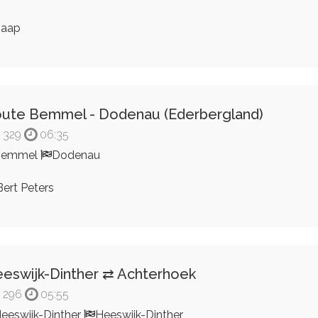
Jaap
ute Bemmel - Dodenau (Ederbergland)
329
06:35
Bemmel
Dodenau
ert Peters
eswijk-Dinther ⇄ Achterhoek
296
05:55
eeswijk-Dinther
Heeswijk-Dinther