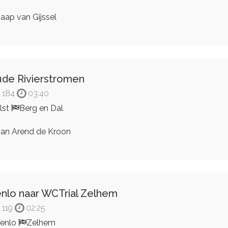
aap van Gijssel
de Rivierstromen
184
03:40
lst
Berg en Dal
an Arend de Kroon
nlo naar WCTrial Zelhem
119
02:25
enlo
Zelhem