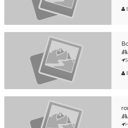
E
Bo
S
E
ro
H