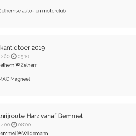
elhemse auto- en motorclub
kantietoer 2019
260
05:10
Zelhem
Zelhem
MAC Magneet
nrijroute Harz vanaf Bemmel
400
08:00
Bemmel
Wildemann