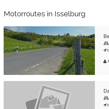
Motorroutes in Isselburg
Be
I
M
Da
I