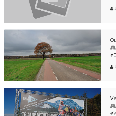
J
Ou
E
J
Ve
V