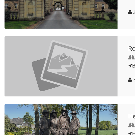
Ro
B
He
H