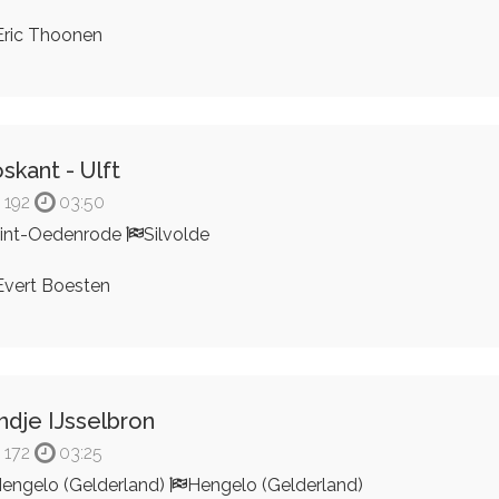
ric Thoonen
skant - Ulft
192
03:50
int-Oedenrode
Silvolde
vert Boesten
ndje IJsselbron
172
03:25
engelo (Gelderland)
Hengelo (Gelderland)