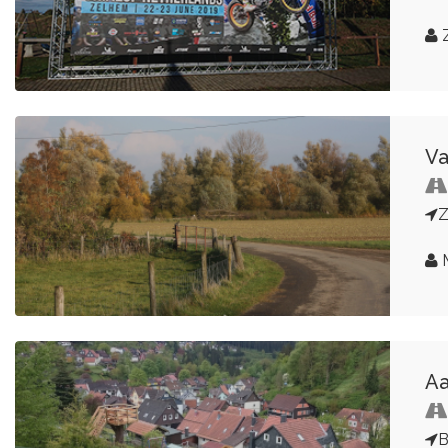
Z
Va
Aa