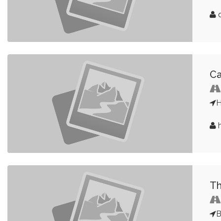
d
Ca
H
h
Th