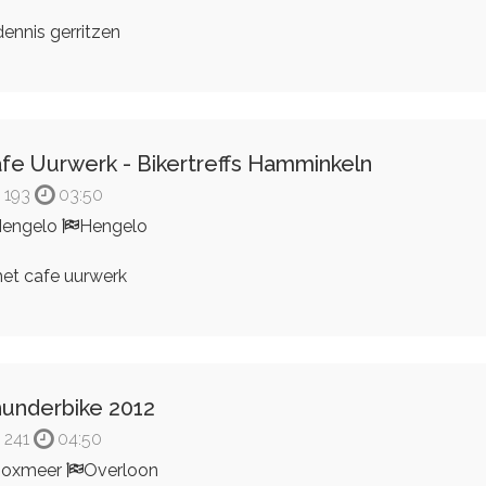
ennis gerritzen
fe Uurwerk - Bikertreffs Hamminkeln
193
03:50
engelo
Hengelo
et cafe uurwerk
underbike 2012
241
04:50
Boxmeer
Overloon