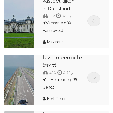
kasteel kijken
in Duitsland
212
04:15
Varsseveld
Varsseveld
MaximusII
IJsselmeerroute
(2017)
420
08:25
's-Heerenberg
Gendt
Bert Peters