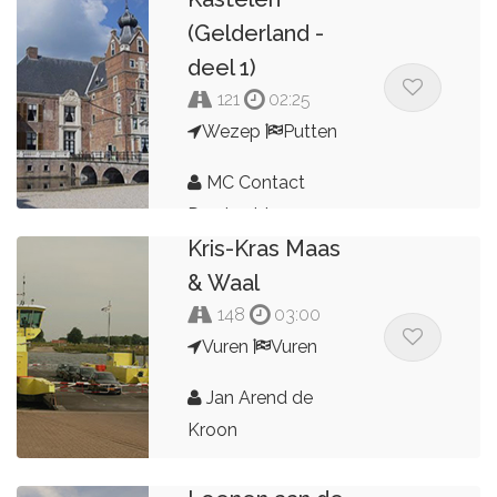
(Gelderland -
deel 1)
121
02:25
Wezep
Putten
MC Contact
Dordrecht
Kris-Kras Maas
& Waal
148
03:00
Vuren
Vuren
Jan Arend de
Kroon
Korte rit