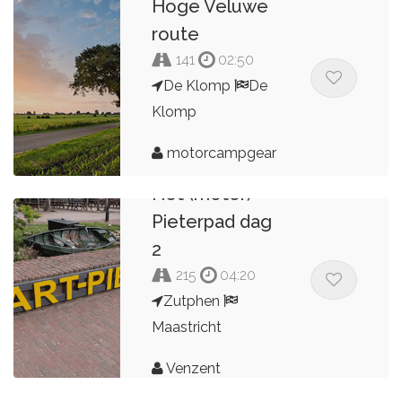
Hoge Veluwe
route
141
02:50
De Klomp
De
Klomp
motorcampgear
Het (motor)
Pieterpad dag
2
215
04:20
Zutphen
Maastricht
Venzent