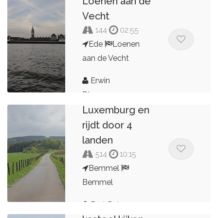
Loenen aan de
Vecht
144
02:55
Ede
Loenen
aan de Vecht
Erwin
Kop van
Dingemans
Luxemburg en
rijdt door 4
landen
514
10:15
Bemmel
Bemmel
Bert Peters