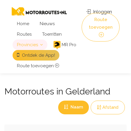
Inloggen
Route
Home
Nieuws
toevoegen
Routes
Toerritten
Provincies
MR Pro
Ontdek de App!
Route toevoegen
Motorroutes in Gelderland
Naam
Afstand