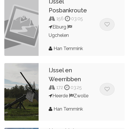
IJssel
Posbankroute
156
03:05
Elburg
Ugchelen
Han Temmink
IJssel en
Weerribben
172
03:25
Heerde
Zwolle
Han Temmink