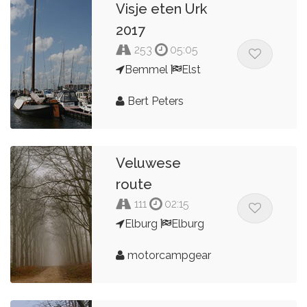
Visje eten Urk
2017
253
05:05
Bemmel
Elst
Bert Peters
Veluwese
route
111
02:15
Elburg
Elburg
motorcampgear