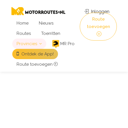
Inloggen
Route
Home
Nieuws
toevoegen
Routes
Toerritten
Provincies
MR Pro
Ontdek de App!
Route toevoegen