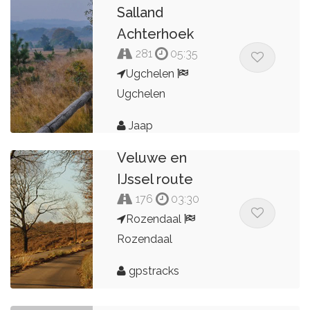
Salland
Achterhoek
281
05:35
Ugchelen
Ugchelen
Jaap
Veluwe en
IJssel route
176
03:30
Rozendaal
Rozendaal
gpstracks