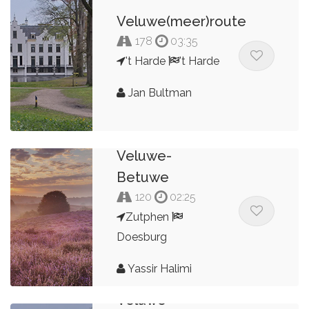
Veluwe(meer)route
178
03:35
't Harde
't Harde
Jan Bultman
Veluwe-
Betuwe
120
02:25
Zutphen
Doesburg
Yassir Halimi
Veluwe