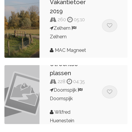
Vakantietoer
2019
260
05:10
Zelhem
Zelhem
MAC Magneet
Utrechtse
plassen
228
04:35
Doornspijk
Doornspijk
Wilfred
Huenestein