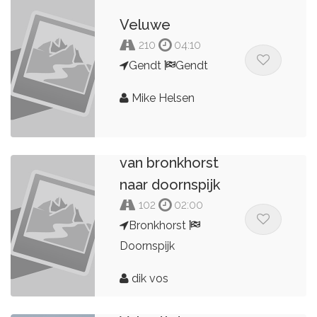
Veluwe
210
04:10
Gendt
Gendt
Mike Helsen
van bronkhorst
naar doornspijk
102
02:00
Bronkhorst
Doornspijk
dik vos