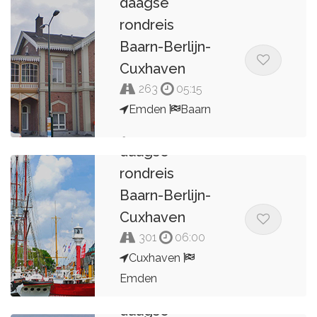
daagse
P.H.M. Geuke
rondreis
Baarn-Berlijn-
Cuxhaven
263
05:15
Emden
Baarn
Dag 7 van 8
Kees van de Pol
daagse
rondreis
Baarn-Berlijn-
Cuxhaven
301
06:00
Cuxhaven
Emden
Dag 6 van 8
daagse
Kees van de Pol