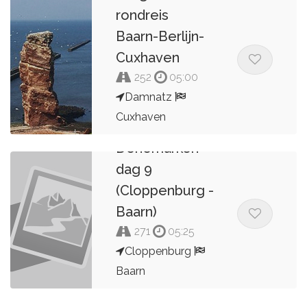
rondreis
Baarn-Berlijn-
Cuxhaven
252
05:00
Damnatz
Cuxhaven
9 dagen
Denemarken
Kees van de Pol
dag 9
(Cloppenburg -
Baarn)
271
05:25
Cloppenburg
Baarn
Kees van de Pol