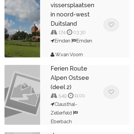
vissersplaatsen
in noord-west
Duitsland
174
03:30
Emden
Emden
DFRAO-
W.van Voorn
Deutsche
Ferien Route
Alpen Ostsee
(deel 2)
549
11:00
Clausthal-
Zellerfeld
Eberbach
Dag 8 van 8