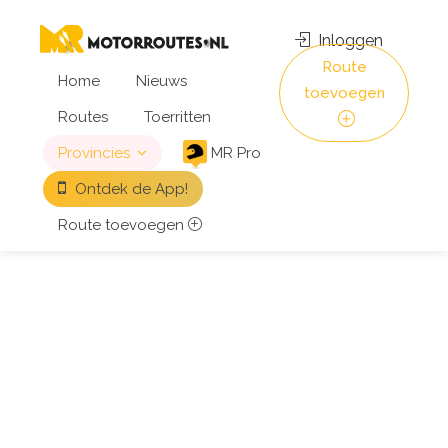
Inloggen
Route
Home
Nieuws
toevoegen
Routes
Toerritten
Provincies
MR Pro
Ontdek de App!
Route toevoegen