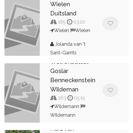
Wielen
Duitsland
165
03:20
Wielen
Wielen
Jolanda van 't
Harz Wildeman
Sant-Garrits
Wolfenbuttel
Goslar
Benneckenstein
Wildeman
263
05:15
Wildemann
Wildemann
Harz van
Bert Peters