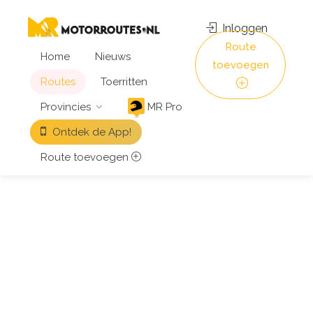
Inloggen
Route
Home
Nieuws
toevoegen
Routes
Toerritten
Provincies
MR Pro
Ontdek de App!
Route toevoegen