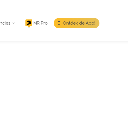
ncies
MR Pro
Ontdek de App!