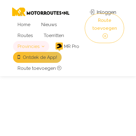
Inloggen
Route
Home
Nieuws
toevoegen
Routes
Toerritten
Provincies
MR Pro
Ontdek de App!
Route toevoegen