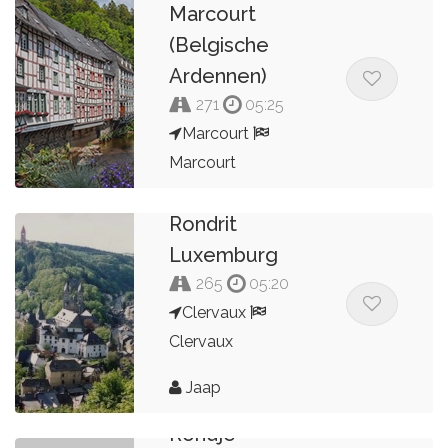
Marcourt
(Belgische
Ardennen)
271
05:25
Marcourt
Marcourt
Kees van de Pol
Rondrit
Luxemburg
265
05:20
Clervaux
Clervaux
Jaap
Rondje