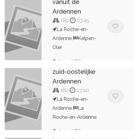
vanuit de
Ardennen
189
03:45
La Roche-en-
Ardenne
Kelpen-
Oler
MCC Rondrit
Arnout Bijl
zuid-oostelijke
Ardennen
182
03:40
La Roche-en-
Ardenne
La
Roche-en-Ardenne
Arnout Bijl