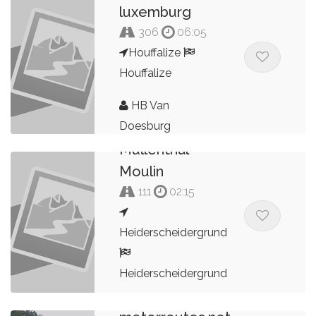
luxemburg
306
06:05
Houffalize
Houffalize
HB Van
Doesburg
Moulin
Mullenthal
Moulin
111
02:15
Heiderscheidergrund
Heiderscheidergrund
Bert Peters