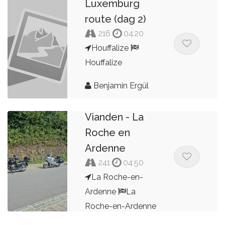
Luxemburg
route (dag 2)
216
04:20
Houffalize
Houffalize
La Roche en
Benjamin Ergül
Ardenne -
Vianden - La
Roche en
Ardenne
241
04:50
La Roche-en-
Ardenne
La
Roche-en-Ardenne