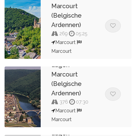
Marcourt
(Belgische
Ardennen)
269
05:25
Marcourt
Marcourt
Route 3B van 7
dagen
Kees van de Pol
Marcourt
(Belgische
Ardennen)
376
07:30
Marcourt
Marcourt
Route 3A van 7
dagen
Kees van de Pol