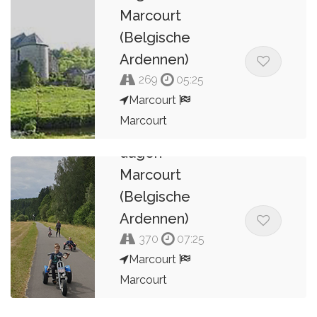
Marcourt
(Belgische
Ardennen)
269
05:25
Marcourt
Marcourt
Route 2B van 7
dagen
Kees van de Pol
Marcourt
(Belgische
Ardennen)
370
07:25
Marcourt
Marcourt
Kees van de Pol