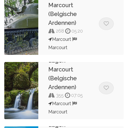
Marcourt
(Belgische
Ardennen)
268
05:20
Marcourt
Marcourt
Route 4B van 7
dagen
Kees van de Pol
Marcourt
(Belgische
Ardennen)
355
07:05
Marcourt
Marcourt
Route 4A van 7
dagen
Kees van de Pol