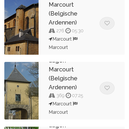
Marcourt
(Belgische
Ardennen)
276
05:30
Marcourt
Marcourt
Route 5B van 7
dagen
Kees van de Pol
Marcourt
(Belgische
Ardennen)
369
07:25
Marcourt
Marcourt
Route 5A van 7
dagen
Kees van de Pol