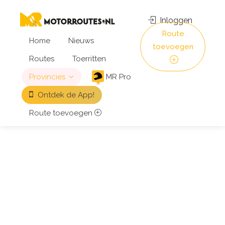
Inloggen
Route
Home
Nieuws
toevoegen
Routes
Toerritten
Provincies
MR Pro
Ontdek de App!
Route toevoegen