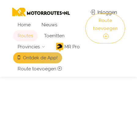
Inloggen
Route
Home
Nieuws
toevoegen
Routes
Toerritten
Provincies
MR Pro
Ontdek de App!
Route toevoegen