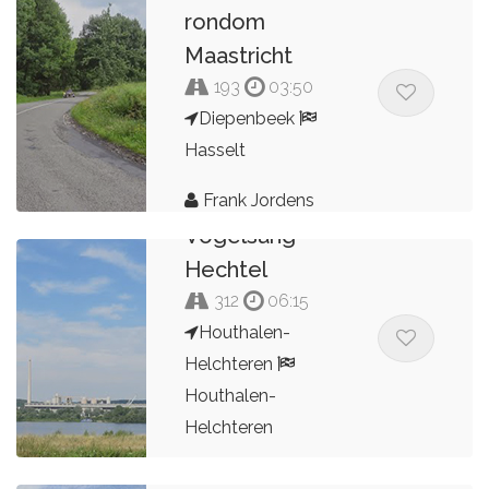
rondom
Maastricht
193
03:50
Diepenbeek
Hasselt
Hechtel -
Frank Jordens
Vogelsang -
Hechtel
312
06:15
Houthalen-
Helchteren
Houthalen-
Helchteren
Frank Jordens