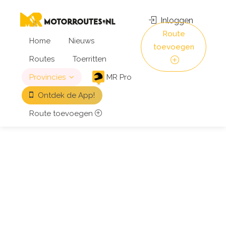
Inloggen
Route
Home
Nieuws
toevoegen
Routes
Toerritten
Provincies
MR Pro
Ontdek de App!
Route toevoegen