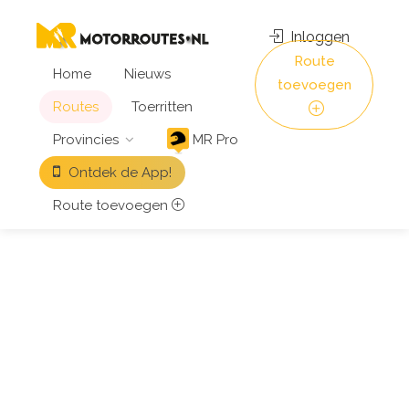
Inloggen
Route
Home
Nieuws
toevoegen
Routes
Toerritten
Provincies
MR Pro
Ontdek de App!
Route toevoegen